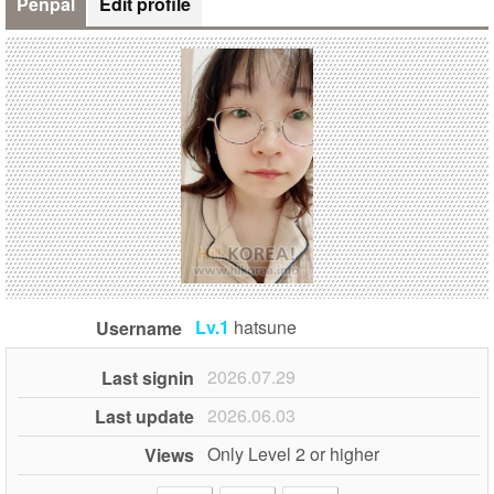
Penpal
Edit profile
Lv.1
hatsune
Username
2026.07.29
Last signin
2026.06.03
Last update
Only Level 2 or higher
Views