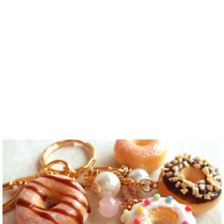
お互いに言語
^..
않아요. 그래
화를 배우고
を共有できた
서 그냥 일상
다른 나라 사
ら嬉しいで
공유와 대화
람들과 마음
す。 文化交
가 할 수 있는
을 나누는..
流・言語交
분을..
流、どちらも
歓迎です！
早く日本語が
上手になっ
て、日本人の
友達をたくさ
ん..