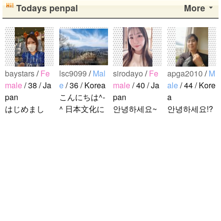
Todays penpal
More
baystars
/
Fe
lsc9099
/
Mal
sirodayo
/
Fe
apga2010
/
M
male
/ 38 / Ja
e
/ 36 / Korea
male
/ 40 / Ja
ale
/ 44 / Kore
pan
こんにちは^-
pan
a
はじめまし
^ 日本文化に
안녕하세요~
안녕하세요!?
て！ 韓国人
関心のある韓
조금 한국어
한국에 사는
の方と仲良く
国人、イ·サ
를 공부하고
호연이라고
なりたくて登
ンチョルです
있었지만 몇
해요.^^ 일본
録しました(^
^-^ お互いに
년간 사용할
문화에 관심
noejeol
/
Mal
^) 年齢、性別
友達になれた
기회가 없어
이 많은 만 43
e
/ 27 / Korea
問わず仲良く
らいいなと思
서 많이 잊어
세의 건전하
こんにちは！
なりたいで..
います^-^ ど
버렸어요…
고 건강한 남
日本語を勉強
うぞよろしく
말이나 문화
성입니다. 나
しています。
お願いします
를 잊고 싶지
는 새로운 문