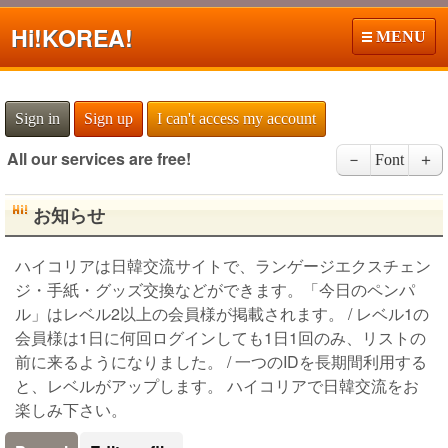
Hi!
KOREA!
MENU
Sign in
Sign up
I can't access my account
All our services are free!
－
Font
＋
お知らせ
ハイコリアは日韓交流サイトで、ランゲージエクスチェン
ジ・手紙・グッズ交換などができます。「今日のペンパ
ル」はレベル2以上の会員様が掲載されます。 / レベル1の
会員様は1日に何回ログインしても1日1回のみ、リストの
前に来るようになりました。 / 一つのIDを長期間利用する
と、レベルがアップします。 ハイコリアで日韓交流をお
楽しみ下さい。