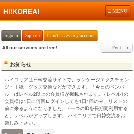
Hi!
KOREA!
MENU
Sign in
Sign up
I can't access my account
All our services are free!
－
Font
＋
お知らせ
ハイコリアは日韓交流サイトで、ランゲージエクスチェン
ジ・手紙・グッズ交換などができます。「今日のペンパ
ル」はレベル2以上の会員様が掲載されます。 / レベル1の
会員様は1日に何回ログインしても1日1回のみ、リストの
前に来るようになりました。 / 一つのIDを長期間利用する
と、レベルがアップします。 ハイコリアで日韓交流をお
楽しみ下さい。