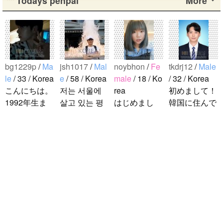
Todays penpal
More
bg1229p
/
Ma
jsh1017
/
Mal
noybhon
/
Fe
tkdrj12
/
Male
le
/ 33 / Korea
e
/ 58 / Korea
male
/ 18 / Ko
/ 32 / Korea
こんにちは。
저는 서울에
rea
初めまして！
1992年生ま
살고 있는 평
はじめまし
韓国に住んで
れの韓国人で
범한 남자입
て！！私の名
います。 ​普
す。 出身地
니다 일본의
前はイナで
段は音楽を聴
は済州島で
비슷한 연령
す。今日本語
くことや運動
す。 日本の
의 친구들과
を勉強してい
が好きで、時
ddung_e
/
Ma
ことは高校生
친해지고 싶
ます。。。だ
間がある時は
le
/ 29 / Korea
の時から興味
어요 일본에
から日本人の
釣りに行くの
日本の文化や
を持ちまし
가면 좋은 곳
友達を作りた
が本当に大好
日常に興味が
た。 日本の
소개 시켜주
いです。よろ
きです。最近
あったので、
好きなところ
면 감사하겠
しくおねがい
はいい釣りス
ペンパルを始
は文化や食べ
습니다 반대
します..
ポットを探し