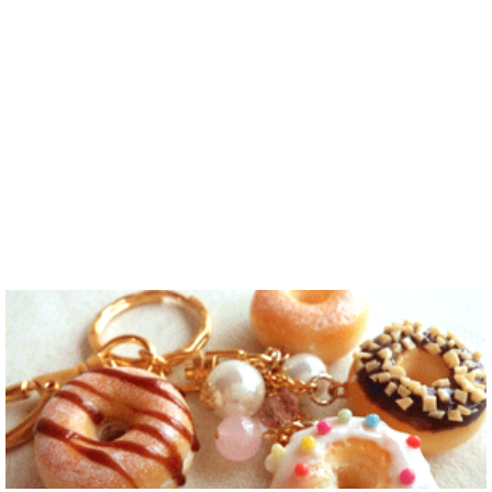
めました。
物です。 特
로 한국에 오
たり、ノリの
日本語を少し
に街の雰囲気
시면 가이드
いい音..
ずつ勉強して
が..
해 드릴..
いるので、自
然に会話しな
がら実力を伸
ばしたいで
す。 もちろ
ん、私も韓国
文化や韓国..