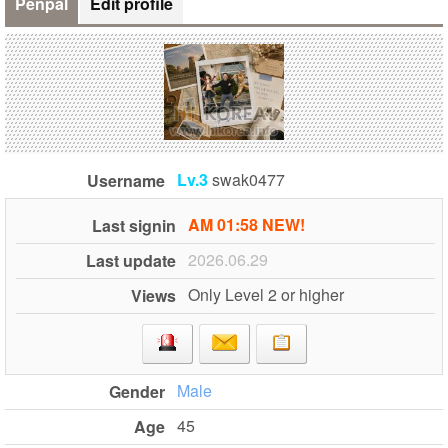
Penpal
Edit profile
Lv.3
swak0477
Username
AM 01:58 NEW!
Last signin
2026.06.29
Last update
Only Level 2 or higher
Views
Male
Gender
45
Age