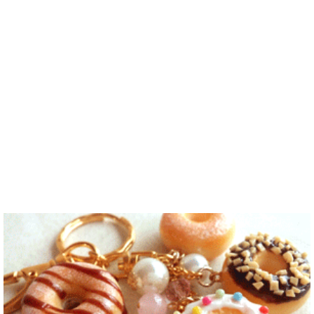
しています。
お願いします
를 잊고 싶지
는 새로운 문
お互いに言語
^..
않아요. 그래
화를 배우고
を共有できた
서 그냥 일상
다른 나라 사
ら嬉しいで
공유와 대화
람들과 마음
す。 文化交
가 할 수 있는
을 나누는..
流・言語交
분을..
流、どちらも
歓迎です！
早く日本語が
上手になっ
て、日本人の
友達をたくさ
ん..