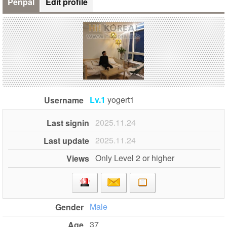
Penpal
Edit profile
Lv.1
yogert1
Username
2025.11.24
Last signin
2025.11.24
Last update
Only Level 2 or higher
Views
Male
Gender
37
Age