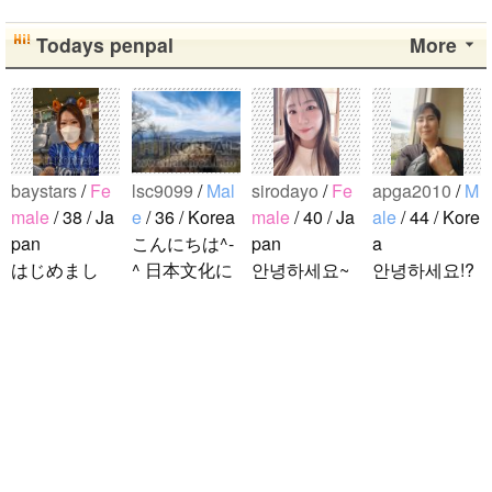
Todays penpal
More
baystars
/
Fe
lsc9099
/
Mal
sirodayo
/
Fe
apga2010
/
M
male
/ 38 / Ja
e
/ 36 / Korea
male
/ 40 / Ja
ale
/ 44 / Kore
pan
こんにちは^-
pan
a
はじめまし
^ 日本文化に
안녕하세요~
안녕하세요!?
て！ 韓国人
関心のある韓
조금 한국어
한국에 사는
の方と仲良く
国人、イ·サ
를 공부하고
호연이라고
なりたくて登
ンチョルです
있었지만 몇
해요.^^ 일본
録しました(^
^-^ お互いに
년간 사용할
문화에 관심
noejeol
/
Mal
^) 年齢、性別
友達になれた
기회가 없어
이 많은 만 43
e
/ 27 / Korea
問わず仲良く
らいいなと思
서 많이 잊어
세의 건전하
こんにちは！
なりたいで..
います^-^ ど
버렸어요…
고 건강한 남
日本語を勉強
うぞよろしく
말이나 문화
성입니다. 나