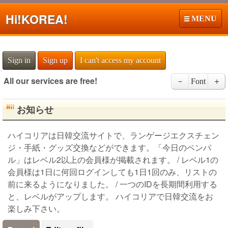
Hi!
KOREA!
MENU
Sign in
Sign up
I can't access my account
All our services are free!
－
Font
＋
お知らせ
ハイコリアは日韓交流サイトで、ランゲージエクスチェン
ジ・手紙・グッズ交換などができます。「今日のペンパ
ル」はレベル2以上の会員様が掲載されます。 / レベル1の
会員様は1日に何回ログインしても1日1回のみ、リストの
前に来るようになりました。 / 一つのIDを長期間利用する
と、レベルがアップします。 ハイコリアで日韓交流をお
楽しみ下さい。