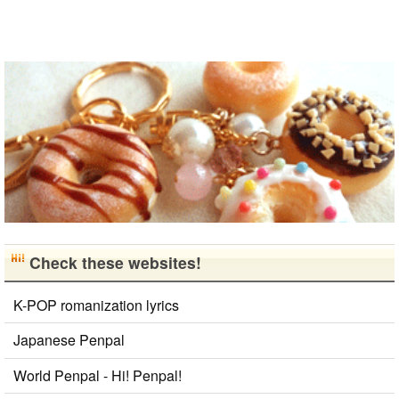
て、日本人の
友達をたくさ
ん..
Check these websites!
K-POP romanization lyrics
Japanese Penpal
World Penpal - Hi! Penpal!