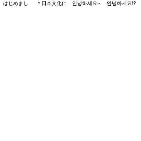
はじめまし
^ 日本文化に
안녕하세요~
안녕하세요!?
て！ 韓国人
関心のある韓
조금 한국어
한국에 사는
の方と仲良く
国人、イ·サ
를 공부하고
호연이라고
なりたくて登
ンチョルです
있었지만 몇
해요.^^ 일본
録しました(^
^-^ お互いに
년간 사용할
문화에 관심
noejeol
/
Mal
^) 年齢、性別
友達になれた
기회가 없어
이 많은 만 43
e
/ 27 / Korea
問わず仲良く
らいいなと思
서 많이 잊어
세의 건전하
こんにちは！
なりたいで..
います^-^ ど
버렸어요…
고 건강한 남
日本語を勉強
うぞよろしく
말이나 문화
성입니다. 나
しています。
お願いします
를 잊고 싶지
는 새로운 문
お互いに言語
^..
않아요. 그래
화를 배우고
を共有できた
서 그냥 일상
다른 나라 사
ら嬉しいで
공유와 대화
람들과 마음
す。 文化交
가 할 수 있는
을 나누는..
流・言語交
분을..
流、どちらも
歓迎です！
早く日本語が
上手になっ