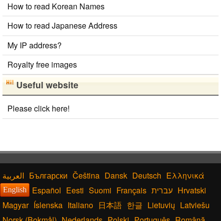
How to read Korean Names
How to read Japanese Address
My IP address?
Royalty free images
Useful website
Please click here!
Български
Čeština
Dansk
Deutsch
Ελληνικά
Español
Eesti
Suomi
Français
עברית
Hrvatski
English
Magyar
Íslenska
Italiano
日本語
한글
Lietuvių
Latviešu
Norsk (Bokmål)
Nederlands
Polski
Português
Română