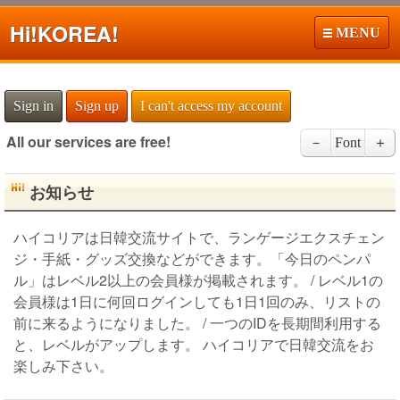
Hi!
KOREA!
MENU
Sign in
Sign up
I can't access my account
All our services are free!
－
Font
＋
お知らせ
ハイコリアは日韓交流サイトで、ランゲージエクスチェン
ジ・手紙・グッズ交換などができます。「今日のペンパ
ル」はレベル2以上の会員様が掲載されます。 / レベル1の
会員様は1日に何回ログインしても1日1回のみ、リストの
前に来るようになりました。 / 一つのIDを長期間利用する
と、レベルがアップします。 ハイコリアで日韓交流をお
楽しみ下さい。