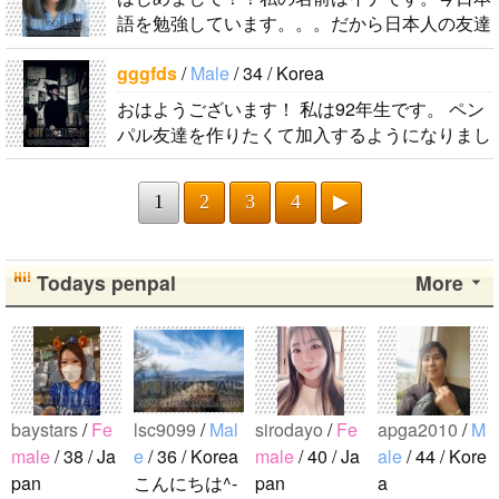
語を勉強しています。。。だから日本人の友達
を作りたいです。よろしくおねがいします..
gggfds
/
Male
/ 34 / Korea
おはようございます！ 私は92年生です。 ペン
パル友達を作りたくて加入するようになりまし
た。 日本文化をたくさん好きです。 食べ物も
好きですが特別に服を本当に好きです。..
1
2
3
4
▶
Todays penpal
More
baystars
/
Fe
lsc9099
/
Mal
sirodayo
/
Fe
apga2010
/
M
male
/ 38 / Ja
e
/ 36 / Korea
male
/ 40 / Ja
ale
/ 44 / Kore
pan
こんにちは^-
pan
a