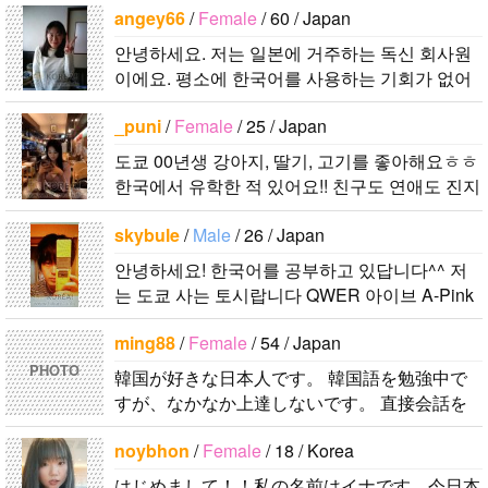
angey66
/
Female
/ 60 / Japan
ます^..
안녕하세요. 저는 일본에 거주하는 독신 회사원
이에요. 평소에 한국어를 사용하는 기회가 없어
서 그냥 한국어로 메일을 할 수 있는 한국인 친구
_puni
/
Female
/ 25 / Japan
를 만나고 싶어요. 일상생활 등 편안..
도쿄 00년생 강아지, 딸기, 고기를 좋아해요ㅎㅎ
한국에서 유학한 적 있어요!! 친구도 연애도 진지
한 관계를 구합니다! 예의가 없는 사람이나 변태
skybule
/
Male
/ 26 / Japan
인 사람은 자제해 주시면 좋겠습..
안녕하세요! 한국어를 공부하고 있답니다^^ 저
는 도쿄 사는 토시랍니다 QWER 아이브 A-Pink
東方神起(5명) 하이라이트 세븐어클락 볼빨간사
ming88
/
Female
/ 54 / Japan
춘기 JYJ AOA 9muses 좋아해요ㅎㅎㅎ 같이 한
국어..
PHOTO
韓国が好きな日本人です。 韓国語を勉強中で
すが、なかなか上達しないです。 直接会話を
する機会もないので、メッセージを通じて韓国
noybhon
/
Female
/ 18 / Korea
語を教えてもらいながら仲良くなれたら嬉..
はじめまして！！私の名前はイナです。今日本