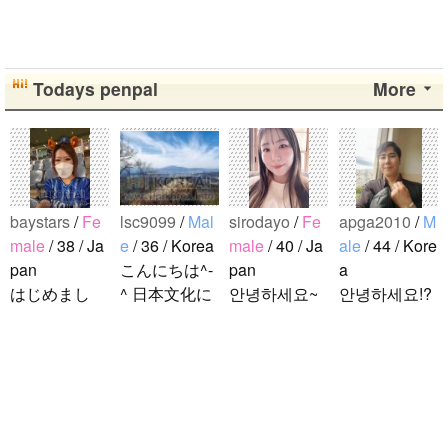
Todays penpal
More
baystars
/
Fe
lsc9099
/
Mal
sirodayo
/
Fe
apga2010
/
M
male
/ 38 / Ja
e
/ 36 / Korea
male
/ 40 / Ja
ale
/ 44 / Kore
pan
こんにちは^-
pan
a
はじめまし
^ 日本文化に
안녕하세요~
안녕하세요!?
て！ 韓国人
関心のある韓
조금 한국어
한국에 사는
の方と仲良く
国人、イ·サ
를 공부하고
호연이라고
なりたくて登
ンチョルです
있었지만 몇
해요.^^ 일본
録しました(^
^-^ お互いに
년간 사용할
문화에 관심
noejeol
/
Mal
^) 年齢、性別
友達になれた
기회가 없어
이 많은 만 43
e
/ 27 / Korea
問わず仲良く
らいいなと思
서 많이 잊어
세의 건전하