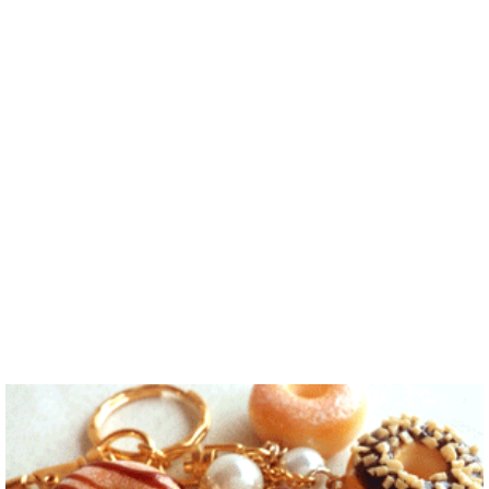
こんにちは！
なりたいで..
います^-^ ど
버렸어요…
고 건강한 남
日本語を勉強
うぞよろしく
말이나 문화
성입니다. 나
しています。
お願いします
를 잊고 싶지
는 새로운 문
お互いに言語
^..
않아요. 그래
화를 배우고
を共有できた
서 그냥 일상
다른 나라 사
ら嬉しいで
공유와 대화
람들과 마음
す。 文化交
가 할 수 있는
을 나누는..
流・言語交
분을..
流、どちらも
歓迎です！
早く日本語が
上手になっ
て、日本人の
友達をたくさ
ん..