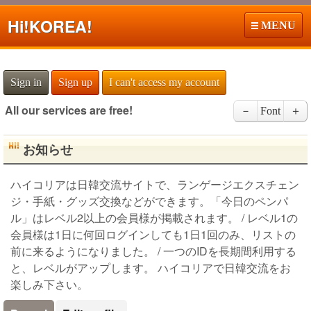
Hi!
KOREA!
MENU
Sign in
Sign up
I can't access my account
All our services are free!
－
Font
＋
お知らせ
ハイコリアは日韓交流サイトで、ランゲージエクスチェン
ジ・手紙・グッズ交換などができます。「今日のペンパ
ル」はレベル2以上の会員様が掲載されます。 / レベル1の
会員様は1日に何回ログインしても1日1回のみ、リストの
前に来るようになりました。 / 一つのIDを長期間利用する
と、レベルがアップします。 ハイコリアで日韓交流をお
楽しみ下さい。