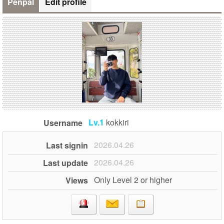
Penpal
Edit profile
Lv.1
kokkiri
Username
2026.04.26
Last signin
2026.04.26
Last update
Only Level 2 or higher
Views