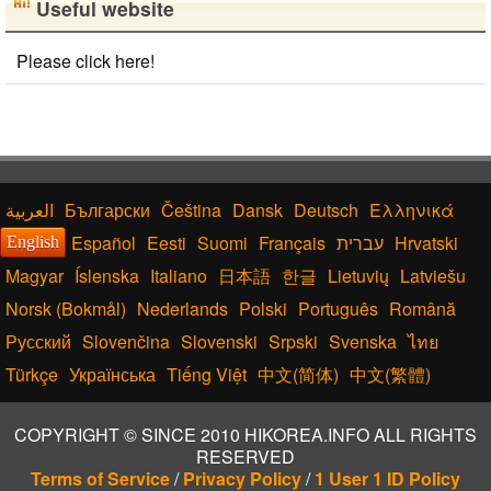
Useful website
Please click here!
Български
Čeština
Dansk
Deutsch
Ελληνικά
Español
Eesti
Suomi
Français
עברית
Hrvatski
English
Magyar
Íslenska
Italiano
日本語
한글
Lietuvių
Latviešu
Norsk (Bokmål)
Nederlands
Polski
Português
Română
Русский
Slovenčina
Slovenski
Srpski
Svenska
ไทย
Türkçe
Українська
Tiếng Việt
中文(简体)
中文(繁體)
COPYRIGHT © SINCE 2010 HIKOREA.INFO ALL RIGHTS
RESERVED
Terms of Service
/
Privacy Policy
/
1 User 1 ID Policy