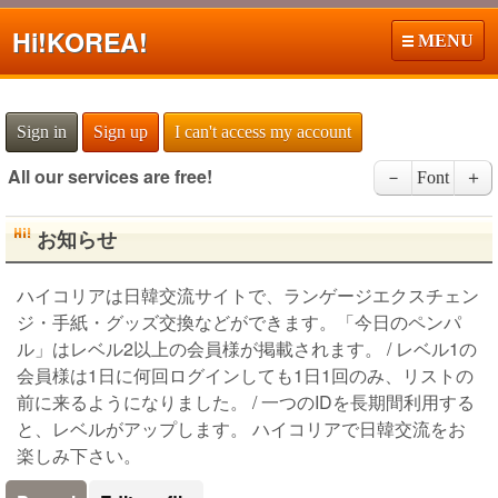
Hi!
KOREA!
MENU
Sign in
Sign up
I can't access my account
All our services are free!
－
Font
＋
お知らせ
ハイコリアは日韓交流サイトで、ランゲージエクスチェン
ジ・手紙・グッズ交換などができます。「今日のペンパ
ル」はレベル2以上の会員様が掲載されます。 / レベル1の
会員様は1日に何回ログインしても1日1回のみ、リストの
前に来るようになりました。 / 一つのIDを長期間利用する
と、レベルがアップします。 ハイコリアで日韓交流をお
楽しみ下さい。