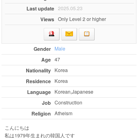
2025.05.23
Last update
Only Level 2 or higher
Views
Male
Gender
47
Age
Korea
Nationality
Korea
Residence
Korean,Japanese
Language
Construction
Job
Atheism
Religion
こんにちは
私は1979年生まれの韓国人です