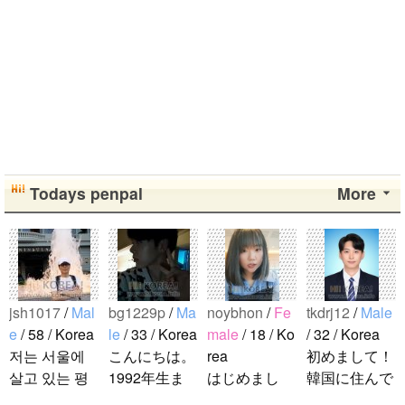
Todays penpal
More
jsh1017
/
Mal
bg1229p
/
Ma
noybhon
/
Fe
tkdrj12
/
Male
e
/ 58 / Korea
le
/ 33 / Korea
male
/ 18 / Ko
/ 32 / Korea
저는 서울에
こんにちは。
rea
初めまして！
살고 있는 평
1992年生ま
はじめまし
韓国に住んで
범한 남자입
れの韓国人で
て！！私の名
います。 ​普