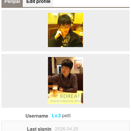
Penpal
Edit profile
Lv.3
petil
Username
2026.04.25
Last signin