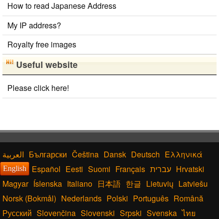
How to read Japanese Address
My IP address?
Royalty free images
Useful website
Please click here!
Български
Čeština
Dansk
Deutsch
Ελληνικά
Español
Eesti
Suomi
Français
עברית
Hrvatski
English
Magyar
Íslenska
Italiano
日本語
한글
Lietuvių
Latviešu
Norsk (Bokmål)
Nederlands
Polski
Português
Română
Русский
Slovenčina
Slovenski
Srpski
Svenska
ไทย