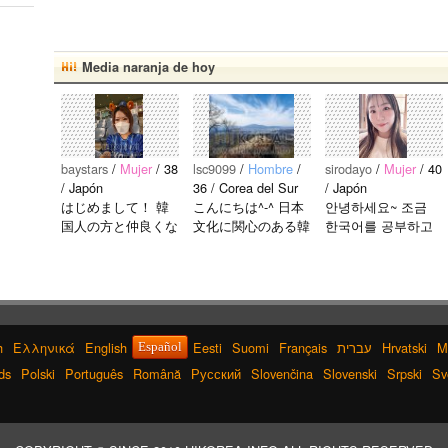
Media naranja de hoy
baystars
/
Mujer
/ 38
lsc9099
/
Hombre
/
sirodayo
/
Mujer
/ 40
/ Japón
36 / Corea del Sur
/ Japón
はじめまして！ 韓
こんにちは^-^ 日本
안녕하세요~ 조금
国人の方と仲良くな
文化に関心のある韓
한국어를 공부하고
りたくて登録しまし
国人、イ·サンチョ
있었지만 몇년간 사
た(^^) 年齢、性別問
ルです^-^ お互いに
용할 기회가 없어서
わず仲良くなりたい
友達になれたらいい
많이 잊어 버렸어
で..
なと思います^-^ ど
요… 말이나 문화를
うぞよろしくお願い
잊고 싶지 않아요.
します^..
그래서 그냥 일상공
h
Ελληνικά
English
Eesti
Suomi
Français
עברית
Hrvatski
M
Español
유와 대화가 할 수
ds
Polski
Português
Română
Русский
Slovenčina
Slovenski
Srpski
Sv
있는 분을..