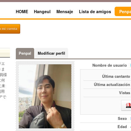
HOME
Hangeul
Mensaje
Lista de amigos
Penpa
a mi cuenta
Penpal
Modificar perfil
ジエ
Nombre de usuario
きま
員様
Última cantanto
に何
Última actualización
に来
利用
Vistas
アで
Sexo
Edad