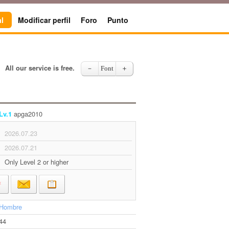
l
Modificar perfil
Foro
Punto
All our service is free.
－
Font
＋
apga2010
Lv.1
2026.07.23
2026.07.21
Only Level 2 or higher
Hombre
44