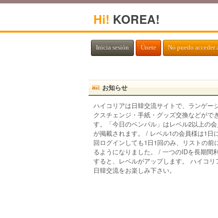
Hi!
KOREA!
Inicia sesión
Únete
No puedo acceder 
お知らせ
ハイコリアは日韓交流サイトで、ランゲー
クスチェンジ・手紙・グッズ交換などがで
す。「今日のペンパル」はレベル2以上の会
が掲載されます。 / レベル1の会員様は1日
回ログインしても1日1回のみ、リストの前
るようになりました。 / 一つのIDを長期間
すると、レベルがアップします。 ハイコリ
日韓交流をお楽しみ下さい。