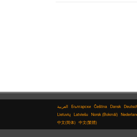
Български
Čeština
Dansk
Deutsc
Lietuvių
Latviešu
Norsk (Bokmål)
Nederlan
中文(简体)
中文(繁體)