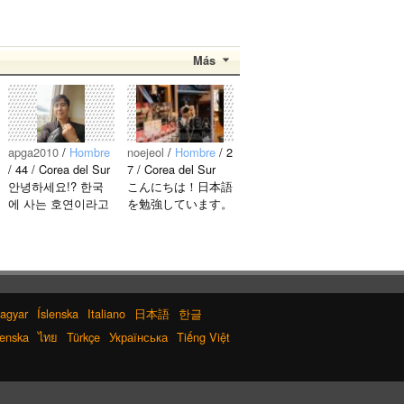
Más
apga2010
/
Hombre
noejeol
/
Hombre
/ 2
/ 44 / Corea del Sur
7 / Corea del Sur
안녕하세요!? 한국
こんにちは！日本語
에 사는 호연이라고
を勉強しています。
해요.^^ 일본 문화에
お互いに言語を共有
관심이 많은 만 43세
できたら嬉しいで
의 건전하고 건강한
す。 文化交流・言
남성입니다. 나는 새
語交流、どちらも歓
로운 문화를 배우고
迎です！ 早く日本
다른 나라 사람들과
語が上手になって、
agyar
Íslenska
Italiano
日本語
한글
마음을 나누는..
日本人の友達をたく
enska
ไทย
Türkçe
Українська
Tiếng Việt
さん..