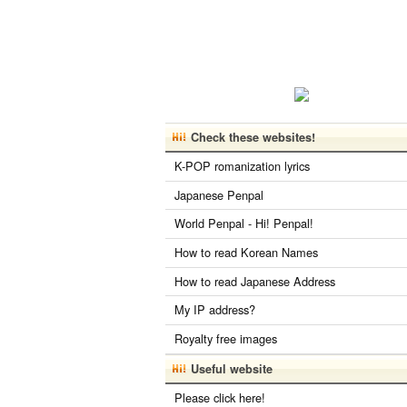
Check these websites!
K-POP romanization lyrics
Japanese Penpal
World Penpal - Hi! Penpal!
How to read Korean Names
How to read Japanese Address
My IP address?
Royalty free images
Useful website
Please click here!