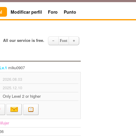
l
Modificar perfil
Foro
Punto
All our service is free.
－
Font
＋
miku0907
Lv.1
2026.08.03
2025.12.10
Only Level 2 or higher
Mujer
36