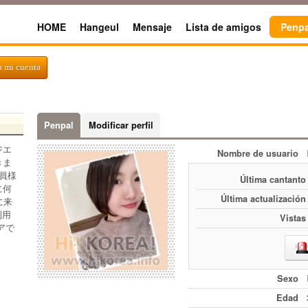
HOME
Hangeul
Mensaje
Lista de amigos
Penpa
a mi cuenta
Penpal
Modificar perfil
ジエ
Nombre de usuario
きま
員様
Última cantanto
に何
Última actualización
に来
利用
Vistas
アで
Sexo
Edad