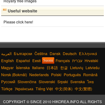
Royalty free images
Useful website
Please click here!
Български
Čeština
Dansk
Deutsch
Ελληνικά
English
Español
Eesti
Français
עברית
Hrvatski
Suomi
Magyar
Íslenska
Italiano
日本語
한글
Lietuvių
Latviešu
Norsk (Bokmål)
Nederlands
Polski
Português
Română
Русский
Slovenčina
Slovenski
Srpski
Svenska
ไทย
Türkçe
Українська
Tiếng Việt
中文(简体)
中文(繁體)
COPYRIGHT © SINCE 2010 HIKOREA.INFO ALL RIGHTS