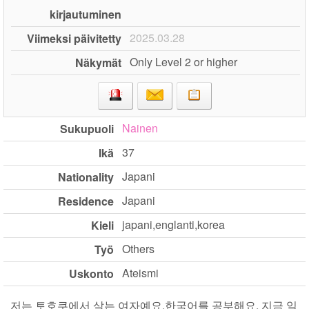
kirjautuminen
2025.03.28
Viimeksi päivitetty
Only Level 2 or higher
Näkymät
Nainen
Sukupuoli
37
Ikä
Japani
Nationality
Japani
Residence
japani,englanti,korea
Kieli
Others
Työ
Ateismi
Uskonto
저는 토호쿠에서 살는 여자예요.한국어를 공부해요. 지금 일