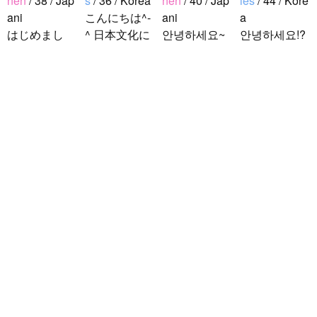
nen
/ 38 / Jap
s
/ 36 / Korea
nen
/ 40 / Jap
ies
/ 44 / Kore
ani
こんにちは^-
ani
a
はじめまし
^ 日本文化に
안녕하세요~
안녕하세요!?
て！ 韓国人
関心のある韓
조금 한국어
한국에 사는
の方と仲良く
国人、イ·サ
를 공부하고
호연이라고
なりたくて登
ンチョルです
있었지만 몇
해요.^^ 일본
録しました(^
^-^ お互いに
년간 사용할
문화에 관심
noejeol
/
Mie
^) 年齢、性別
友達になれた
기회가 없어
이 많은 만 43
s
/ 27 / Korea
問わず仲良く
らいいなと思
서 많이 잊어
세의 건전하
こんにちは！
なりたいで..
います^-^ ど
버렸어요…
고 건강한 남
日本語を勉強
うぞよろしく
말이나 문화
성입니다. 나
しています。
お願いします
를 잊고 싶지
는 새로운 문
お互いに言語
^..
않아요. 그래
화를 배우고
を共有できた
서 그냥 일상
다른 나라 사
ら嬉しいで
공유와 대화
람들과 마음
す。 文化交
가 할 수 있는
을 나누는..
流・言語交
분을..
流、どちらも
歓迎です！