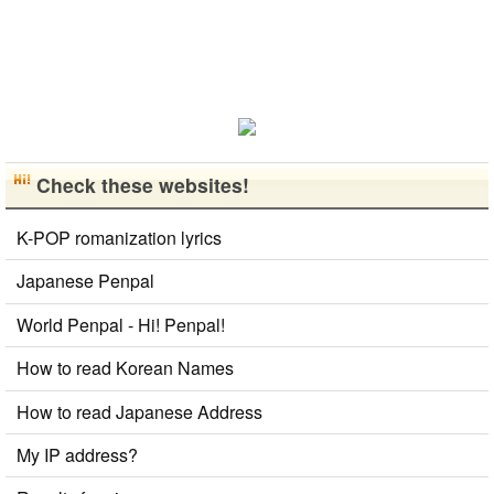
早く日本語が
上手になっ
て、日本人の
友達をたくさ
ん..
Check these websites!
K-POP romanization lyrics
Japanese Penpal
World Penpal - Hi! Penpal!
How to read Korean Names
How to read Japanese Address
My IP address?