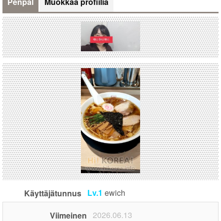
Penpal
Muokkaa profiilia
Lv.1
ewich
Käyttäjätunnus
2026.06.13
Viimeinen