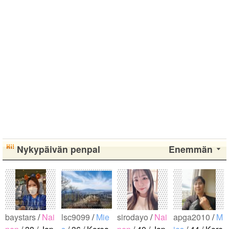
Nykypäivän penpal
Enemmän
baystars
/
Nai
lsc9099
/
Mie
sirodayo
/
Nai
apga2010
/
M