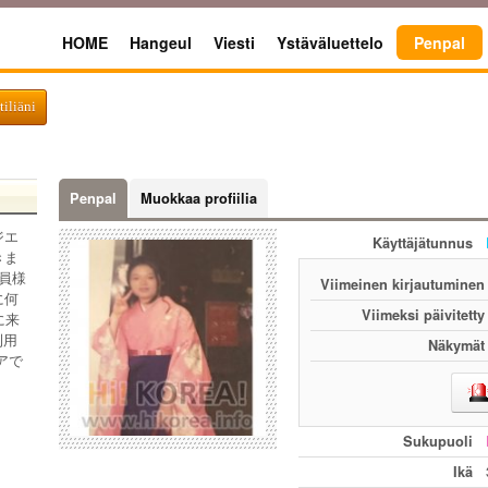
HOME
Hangeul
Viesti
Ystäväluettelo
Penpal
tiliäni
Penpal
Muokkaa profiilia
ジエ
Käyttäjätunnus
きま
員様
Viimeinen kirjautuminen
に何
Viimeksi päivitetty
に来
利用
Näkymät
アで
Sukupuoli
Ikä