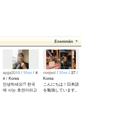
Enemmän
apga2010
/
Mies
/ 4
noejeol
/
Mies
/ 27 /
4 / Korea
Korea
안녕하세요!? 한국
こんにちは！日本語
에 사는 호연이라고
を勉強しています。
해요.^^ 일본 문화에
お互いに言語を共有
관심이 많은 만 43세
できたら嬉しいで
의 건전하고 건강한
す。 文化交流・言
남성입니다. 나는 새
語交流、どちらも歓
로운 문화를 배우고
迎です！ 早く日本
다른 나라 사람들과
語が上手になって、
마음을 나누는..
日本人の友達をたく
さん..