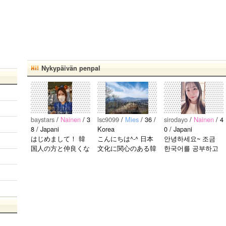
Nykypäivän penpal
baystars
/
Nainen
/ 3
lsc9099
/
Mies
/ 36 /
sirodayo
/
Nainen
/ 4
8 / Japani
Korea
0 / Japani
はじめまして！ 韓
こんにちは^-^ 日本
안녕하세요~ 조금
国人の方と仲良くな
文化に関心のある韓
한국어를 공부하고
りたくて登録しまし
国人、イ·サンチョ
있었지만 몇년간 사
た(^^) 年齢、性別問
ルです^-^ お互いに
용할 기회가 없어서
わず仲良くなりたい
友達になれたらいい
많이 잊어 버렸어
で..
なと思います^-^ ど
요… 말이나 문화를
うぞよろしくお願い
잊고 싶지 않아요.
します^..
그래서 그냥 일상공
유와 대화가 할 수
있는 분을..