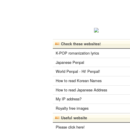
Check these websites!
K-POP romanization lyrics
Japanese Penpal
World Penpal - Hi! Penpal!
How to read Korean Names
How to read Japanese Address
My IP address?
Royalty free images
Useful website
Please click here!