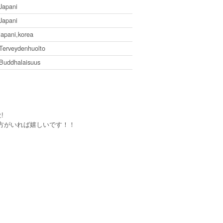
Japani
Japani
japani,korea
Terveydenhuolto
Buddhalaisuus
!
方がいれば嬉しいです！！