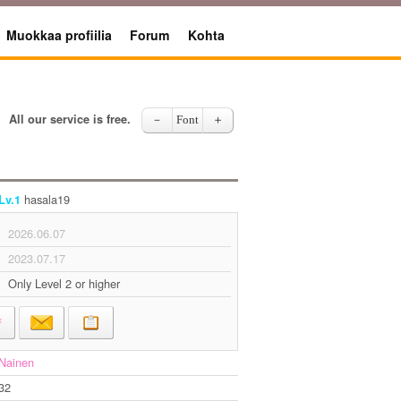
Muokkaa profiilia
Forum
Kohta
All our service is free.
－
Font
＋
hasala19
Lv.1
2026.06.07
2023.07.17
Only Level 2 or higher
Nainen
32