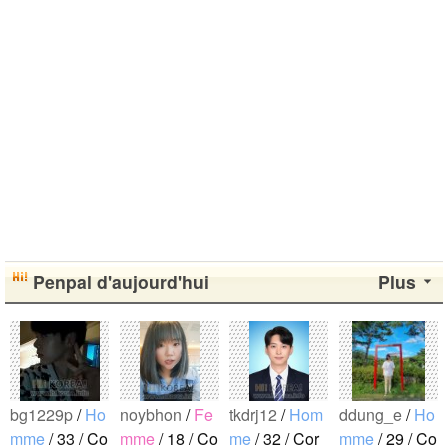
Penpal d'aujourd'hui
Plus
bg1229p
/
Ho
noybhon
/
Fe
tkdrj12
/
Hom
ddung_e
/
Ho
mme
/ 33 / Co
mme
/ 18 / Co
me
/ 32 / Cor
mme
/ 29 / Co