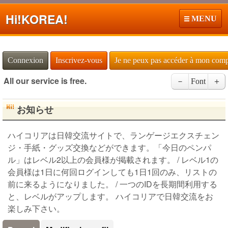
Hi!
KOREA!
MENU
Connexion
Inscrivez-vous
Je ne peux pas accéder à mon com
All our service is free.
－
Font
＋
お知らせ
ハイコリアは日韓交流サイトで、ランゲージエクスチェン
ジ・手紙・グッズ交換などができます。「今日のペンパ
ル」はレベル2以上の会員様が掲載されます。 / レベル1の
会員様は1日に何回ログインしても1日1回のみ、リストの
前に来るようになりました。 / 一つのIDを長期間利用する
と、レベルがアップします。 ハイコリアで日韓交流をお
楽しみ下さい。