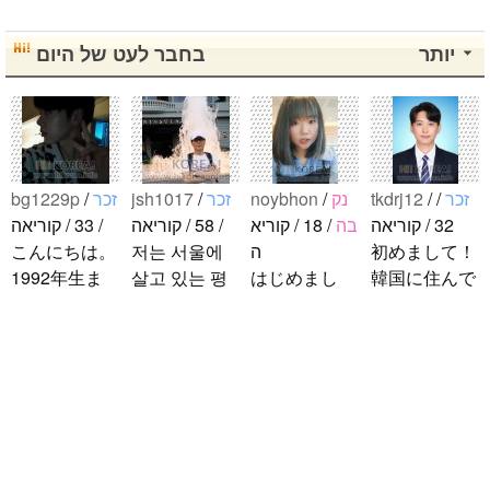
יותר
בחבר לעט של היום
bg1229p
/
זכר
jsh1017
/
זכר
noybhon
/
נק
tkdrj12
/
/
זכר
32 / קוריאה
בה
/ 18 / קוריא
/ 58 / קוריאה
/ 33 / קוריאה
こんにちは。
저는 서울에
ה
初めまして！
1992年生ま
살고 있는 평
はじめまし
韓国に住んで
れの韓国人で
범한 남자입
て！！私の名
います。 ​普
す。 出身地
니다 일본의
前はイナで
段は音楽を聴
は済州島で
비슷한 연령
す。今日本語
くことや運動
す。 日本の
의 친구들과
を勉強してい
が好きで、時
ddung_e
/
זכר
ことは高校生
친해지고 싶
ます。。。だ
間がある時は
/ 29 / קוריאה
の時から興味
어요 일본에
から日本人の
釣りに行くの
日本の文化や
を持ちまし
가면 좋은 곳
友達を作りた
が本当に大好
日常に興味が
た。 日本の
소개 시켜주
いです。よろ
きです。最近