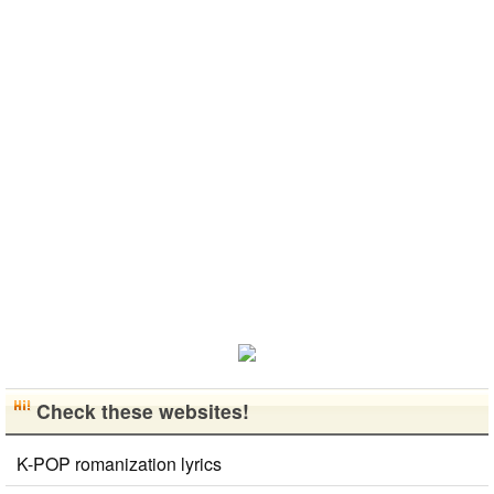
あったので、
好きなところ
면 감사하겠
しくおねがい
はいい釣りス
ペンパルを始
は文化や食べ
습니다 반대
します..
ポットを探し
めました。
物です。 特
로 한국에 오
たり、ノリの
日本語を少し
に街の雰囲気
시면 가이드
いい音..
ずつ勉強して
が..
해 드릴..
いるので、自
然に会話しな
がら実力を伸
ばしたいで
す。 もちろ
ん、私も韓国
文化や韓国..
Check these websites!
K-POP romanization lyrics