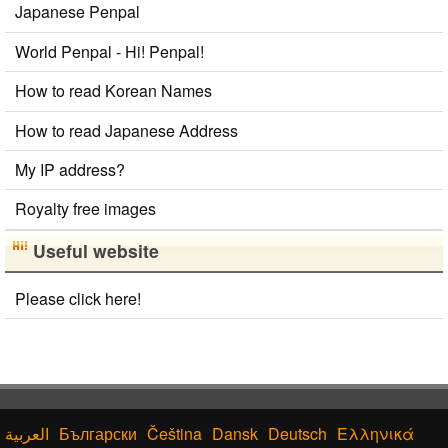
Japanese Penpal
World Penpal - Hi! Penpal!
How to read Korean Names
How to read Japanese Address
My IP address?
Royalty free images
Useful website
Please click here!
Български
Čeština
Dansk
Deutsch
Ελληνικά