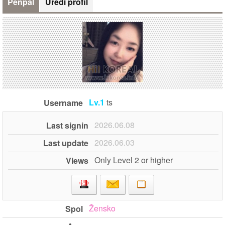
Penpal
Uredi profil
Lv.1
ts
Username
2026.06.08
Last signin
2026.06.03
Last update
Only Level 2 or higher
Views
Žensko
Spol