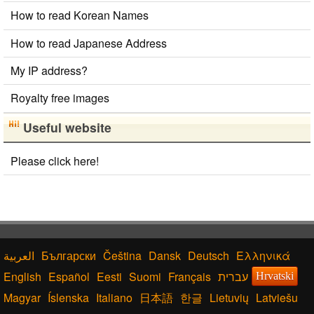
How to read Korean Names
How to read Japanese Address
My IP address?
Royalty free images
Useful website
Please click here!
Български
Čeština
Dansk
Deutsch
Ελληνικά
English
Español
Eesti
Suomi
Français
עברית
Hrvatski
Magyar
Íslenska
Italiano
日本語
한글
Lietuvių
Latviešu