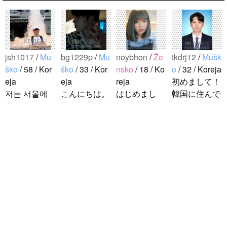
jsh1017
/
Mu
bg1229p
/
Mu
noybhon
/
Že
tkdrj12
/
Mušk
ško
/ 58 / Kor
ško
/ 33 / Kor
nsko
/ 18 / Ko
o
/ 32 / Koreja
eja
eja
reja
初めまして！
저는 서울에
こんにちは。
はじめまし
韓国に住んで
살고 있는 평
1992年生ま
て！！私の名
います。 ​普
범한 남자입
れの韓国人で
前はイナで
段は音楽を聴
니다 일본의
す。 出身地
す。今日本語
くことや運動
비슷한 연령
は済州島で
を勉強してい
が好きで、時
ddung_e
/
Mu
의 친구들과
す。 日本の
ます。。。だ
間がある時は
ško
/ 29 / Kor
친해지고 싶
ことは高校生
から日本人の
釣りに行くの
eja
어요 일본에
の時から興味
友達を作りた
が本当に大好
日本の文化や
가면 좋은 곳
を持ちまし
いです。よろ
きです。最近
日常に興味が
소개 시켜주
た。 日本の
しくおねがい
はいい釣りス
あったので、
면 감사하겠
好きなところ
します..
ポットを探し
ペンパルを始