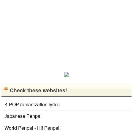
습니다 반대
は文化や食べ
たり、ノリの
めました。
로 한국에 오
物です。 特
いい音..
日本語を少し
시면 가이드
に街の雰囲気
ずつ勉強して
해 드릴..
が..
いるので、自
然に会話しな
がら実力を伸
ばしたいで
す。 もちろ
ん、私も韓国
文化や韓国..
Check these websites!
K-POP romanization lyrics
Japanese Penpal
World Penpal - Hi! Penpal!