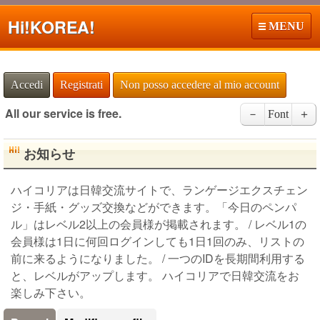
Hi!
KOREA!
MENU
Accedi
Registrati
Non posso accedere al mio account
All our service is free.
－
Font
＋
お知らせ
ハイコリアは日韓交流サイトで、ランゲージエクスチェン
ジ・手紙・グッズ交換などができます。「今日のペンパ
ル」はレベル2以上の会員様が掲載されます。 / レベル1の
会員様は1日に何回ログインしても1日1回のみ、リストの
前に来るようになりました。 / 一つのIDを長期間利用する
と、レベルがアップします。 ハイコリアで日韓交流をお
楽しみ下さい。