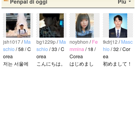
Penpal di oggi
Più
jsh1017
/
Ma
bg1229p
/
Ma
noybhon
/
Fe
tkdrj12
/
Masc
schio
/ 58 / C
schio
/ 33 / C
mmina
/ 18 /
hio
/ 32 / Cor
orea
orea
Corea
ea
저는 서울에
こんにちは。
はじめまし
初めまして！
살고 있는 평
1992年生ま
て！！私の名
韓国に住んで
범한 남자입
れの韓国人で
前はイナで
います。 ​普
니다 일본의
す。 出身地
す。今日本語
段は音楽を聴
비슷한 연령
は済州島で
を勉強してい
くことや運動
ddung_e
/
Ma
의 친구들과
す。 日本の
ます。。。だ
が好きで、時
schio
/ 29 / C
친해지고 싶
ことは高校生
から日本人の
間がある時は
orea
어요 일본에
の時から興味
友達を作りた
釣りに行くの
日本の文化や
가면 좋은 곳
を持ちまし
いです。よろ
が本当に大好
日常に興味が
소개 시켜주
た。 日本の
しくおねがい
きです。最近
あったので、