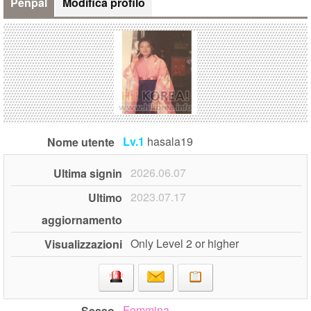
Penpal
Modifica profilo
Lv.1
hasala19
Nome utente
2026.06.07
Ultima signin
2023.07.17
Ultimo
aggiornamento
Only Level 2 or higher
Visualizzazioni
Femmina
Sesso