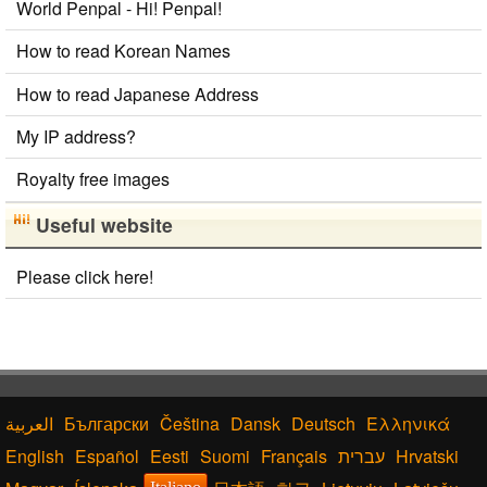
World Penpal - Hi! Penpal!
How to read Korean Names
How to read Japanese Address
My IP address?
Royalty free images
Useful website
Please click here!
Български
Čeština
Dansk
Deutsch
Ελληνικά
English
Español
Eesti
Suomi
Français
עברית
Hrvatski