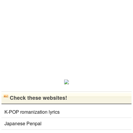
면 감사하겠
好きなところ
します..
はいい釣りス
ペンパルを始
습니다 반대
は文化や食べ
ポットを探し
めました。
로 한국에 오
物です。 特
たり、ノリの
日本語を少し
시면 가이드
に街の雰囲気
いい音..
ずつ勉強して
해 드릴..
が..
いるので、自
然に会話しな
がら実力を伸
ばしたいで
す。 もちろ
ん、私も韓国
文化や韓国..
Check these websites!
K-POP romanization lyrics
Japanese Penpal