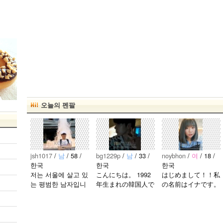
오늘의 펜팔
jsh1017
/
남
/ 58 /
bg1229p
/
남
/ 33 /
noybhon
/
여
/ 18 /
한국
한국
한국
저는 서울에 살고 있
こんにちは。 1992
はじめまして！！私
는 평범한 남자입니
年生まれの韓国人で
の名前はイナです。
다 일본의 비슷한 연
す。 出身地は済州
今日本語を勉強して
령의 친구들과 친해
島です。 日本のこ
います。。。だから
지고 싶어요 일본에
とは高校生の時から
日本人の友達を作り
가면 좋은 곳 소개
興味を持ちました。
たいです。よろしく