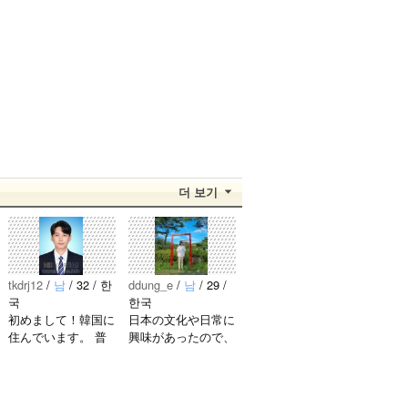
더 보기
tkdrj12
/
남
/ 32 / 한
ddung_e
/
남
/ 29 /
국
한국
初めまして！韓国に
日本の文化や日常に
住んでいます。 ​普
興味があったので、
段は音楽を聴くこと
ペンパルを始めまし
や運動が好きで、時
た。 日本語を少し
間がある時は釣りに
ずつ勉強しているの
行くのが本当に大好
で、自然に会話しな