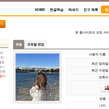
HOME
한글학습
메세지
친구 목록
펜
찾기
본 웹사이트의 모든 서
펜팔
프로필 편집
 이
사용자 이름
회만
벨은
최근 접속일
갑니
최근 수정일
 빈번
이용이
조회수
성별
나이