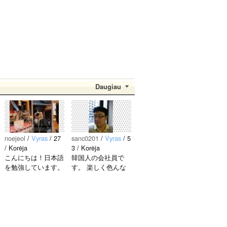
Daugiau
noejeol
/
Vyras
/ 27
sanc0201
/
Vyras
/ 5
/ Korėja
3 / Korėja
こんにちは！日本語
韓国人の会社員で
を勉強しています。
す。 楽しく色んな
お互いに言語を共有
話ができる友達を探
できたら嬉しいで
しています！ 東京
す。 文化交流・言
近所の方、友達にな
語交流、どちらも歓
りましょう〜 日本
迎です！ 早く日本
語でも韓国語でも大
語が上手になって、
丈夫なのでメールく