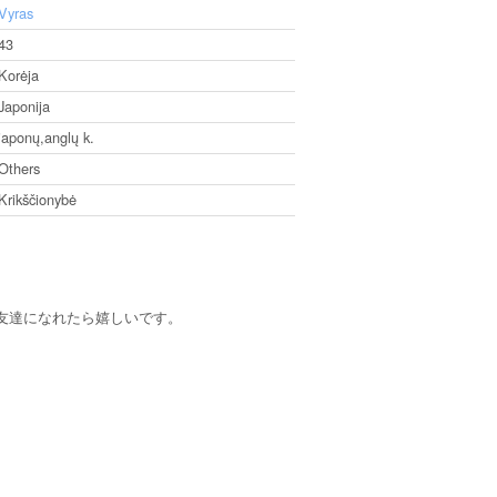
Vyras
43
Korėja
Japonija
japonų,anglų k.
Others
Krikščionybė
友達になれたら嬉しいです。