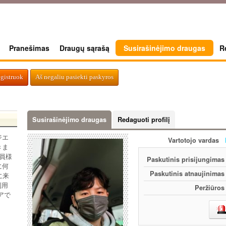
Pranešimas
Draugų sąrašą
Susirašinėjimo draugas
R
egistruok
Aš negaliu pasiekti paskyros
Susirašinėjimo draugas
Redaguoti profilį
ジエ
Vartotojo vardas
きま
員様
Paskutinis prisijungimas
に何
Paskutinis atnaujinimas
に来
利用
Peržiūros
アで