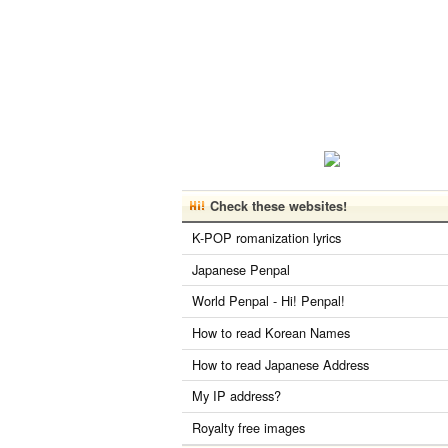
Check these websites!
K-POP romanization lyrics
Japanese Penpal
World Penpal - Hi! Penpal!
How to read Korean Names
How to read Japanese Address
My IP address?
Royalty free images