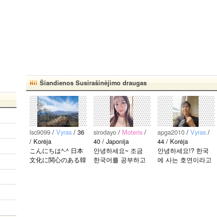
Šiandienos Susirašinėjimo draugas
lsc9099
/
Vyras
/ 36
sirodayo
/
Moteris
/
apga2010
/
Vyras
/
/ Korėja
40 / Japonija
44 / Korėja
こんにちは^-^ 日本
안녕하세요~ 조금
안녕하세요!? 한국
文化に関心のある韓
한국어를 공부하고
에 사는 호연이라고
国人、イ·サンチョ
있었지만 몇년간 사
해요.^^ 일본 문화에
ルです^-^ お互いに
용할 기회가 없어서
관심이 많은 만 43세
友達になれたらいい
많이 잊어 버렸어
의 건전하고 건강한
なと思います^-^ ど
요… 말이나 문화를
남성입니다. 나는 새
うぞよろしくお願い
잊고 싶지 않아요.
로운 문화를 배우고
します^..
그래서 그냥 일상공
다른 나라 사람들과