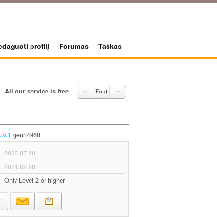
edaguoti profilį
Forumas
Taškas
All our service is free.
－
Font
＋
geun4968
Lv.1
2026.07.20
2024.02.08
Only Level 2 or higher