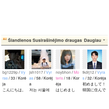
Šiandienos Susirašinėjimo draugas
Daugiau
bg1229p
/
Vy
jsh1017
/
Vyr
noybhon
/
Mo
tkdrj12
/
Vyra
ras
/ 33 / Korė
as
/ 58 / Korėj
teris
/ 18 / Kor
s
/ 32 / Korėja
ja
a
ėja
初めまして！
こんにちは。
저는 서울에
はじめまし
韓国に住んで
1992年生ま
살고 있는 평
て！！私の名
います。 ​普
れの韓国人で
범한 남자입
前はイナで
段は音楽を聴
す。 出身地
니다 일본의
す。今日本語
くことや運動