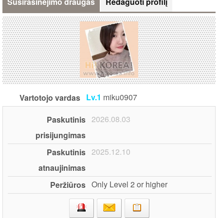
Susirašinėjimo draugas
Redaguoti profilį
Lv.1
miku0907
Vartotojo vardas
2026.08.03
Paskutinis
prisijungimas
2025.12.10
Paskutinis
atnaujinimas
Only Level 2 or higher
Peržiūros