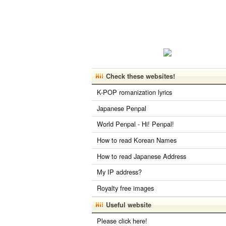
Check these websites!
K-POP romanization lyrics
Japanese Penpal
World Penpal - Hi! Penpal!
How to read Korean Names
How to read Japanese Address
My IP address?
Royalty free images
Useful website
Please click here!