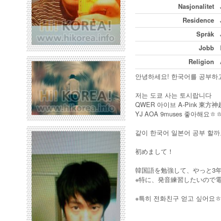
Nasjonalitet
Residence
Språk
Jobb
Religion
안녕하세요! 한국어를 공부하고
저는 도쿄 사는 토시랍니다
QWER 아이브 A-Pink 東
YJ AOA 9muses 좋아해요ㅎ
같이 한국어 일본어 공부 할까요
初めまして！
韓国語を勉強して、やっと3年に
※特に、発音練習したいので
※특히 전화친구 얻고 싶어요ㅎ