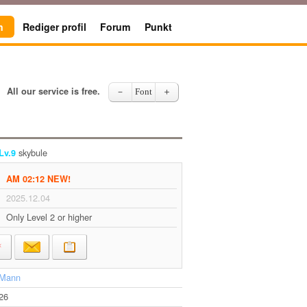
n
Rediger profil
Forum
Punkt
All our service is free.
－
Font
＋
skybule
Lv.9
AM 02:12 NEW!
2025.12.04
Only Level 2 or higher
Mann
26