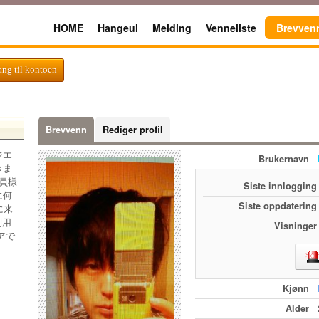
HOME
Hangeul
Melding
Venneliste
Brevven
gang til kontoen
Brevvenn
Rediger profil
ジエ
Brukernavn
きま
員様
Siste innlogging
に何
Siste oppdatering
に来
利用
Visninger
アで
Kjønn
Alder