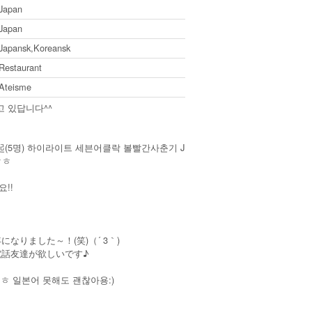
Japan
Japan
Japansk,Koreansk
Restaurant
Ateisme
 있답니다^^
方神起(5명) 하이라이트 세븐어클락 볼빨간사춘기 J
ㅎㅎ
!!
なりました～！(笑)（´ 3｀)
電話友達が欲しいです♪
ㅎ 일본어 못해도 괜찮아용:)