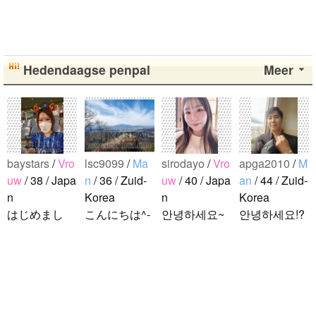
Hedendaagse penpal
Meer
baystars
/
Vro
lsc9099
/
Ma
sirodayo
/
Vro
apga2010
/
M
uw
/ 38 / Japa
n
/ 36 / Zuid-
uw
/ 40 / Japa
an
/ 44 / Zuid-
n
Korea
n
Korea
はじめまし
こんにちは^-
안녕하세요~
안녕하세요!?
て！ 韓国人
^ 日本文化に
조금 한국어
한국에 사는
の方と仲良く
関心のある韓
를 공부하고
호연이라고
なりたくて登
国人、イ·サ
있었지만 몇
해요.^^ 일본
録しました(^
ンチョルです
년간 사용할
문화에 관심
noejeol
/
Man
^) 年齢、性別
^-^ お互いに
기회가 없어
이 많은 만 43
/ 27 / Zuid-Ko
問わず仲良く
友達になれた
서 많이 잊어
세의 건전하