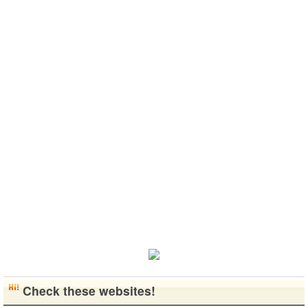
rea
なりたいで..
らいいなと思
버렸어요…
고 건강한 남
こんにちは！
います^-^ ど
말이나 문화
성입니다. 나
日本語を勉強
うぞよろしく
를 잊고 싶지
는 새로운 문
しています。
お願いします
않아요. 그래
화를 배우고
お互いに言語
^..
서 그냥 일상
다른 나라 사
を共有できた
공유와 대화
람들과 마음
ら嬉しいで
가 할 수 있는
을 나누는..
す。 文化交
분을..
流・言語交
流、どちらも
歓迎です！
早く日本語が
上手になっ
て、日本人の
友達をたくさ
ん..
Check these websites!