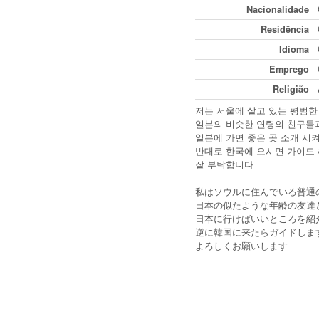
Nacionalidade
Residência
Idioma
Emprego
Religião
저는 서울에 살고 있는 평범
일본의 비슷한 연령의 친구들
일본에 가면 좋은 곳 소개 
반대로 한국에 오시면 가이드
잘 부탁합니다
私はソウルに住んでいる普通
日本の似たような年齢の友達
日本に行けばいいところを紹
逆に韓国に来たらガイドしま
よろしくお願いします