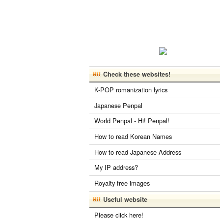
Check these websites!
K-POP romanization lyrics
Japanese Penpal
World Penpal - Hi! Penpal!
How to read Korean Names
How to read Japanese Address
My IP address?
Royalty free images
Useful website
Please click here!