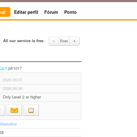
pal
Editar perfil
Fórum
Ponto
All our service is free.
－
Font
＋
jsh1017
Lv.1
2026.08.07
2026.08.06
Only Level 2 or higher
Masculino
58