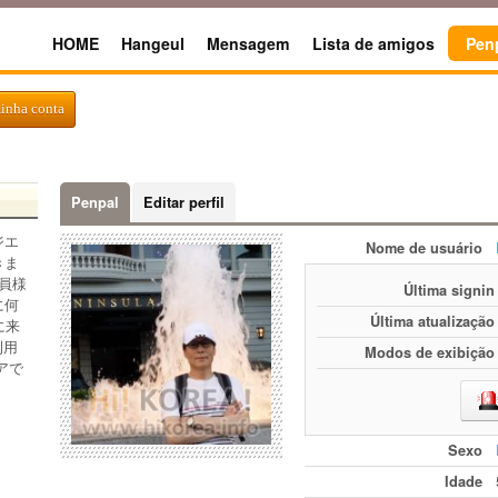
HOME
Hangeul
Mensagem
Lista de amigos
Pen
minha conta
Penpal
Editar perfil
ジエ
Nome de usuário
きま
員様
Última signin
に何
Última atualização
に来
利用
Modos de exibição
アで
Sexo
Idade