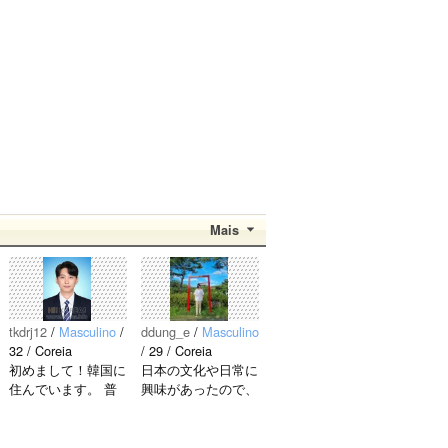
Mais
tkdrj12
/
Masculino
/
ddung_e
/
Masculino
32 / Coreia
/ 29 / Coreia
初めまして！韓国に
日本の文化や日常に
住んでいます。 ​普
興味があったので、
段は音楽を聴くこと
ペンパルを始めまし
や運動が好きで、時
た。 日本語を少し
間がある時は釣りに
ずつ勉強しているの