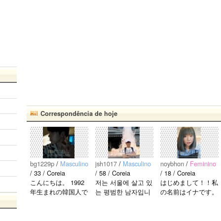
Correspondência de hoje
bg1229p
/
Masculino
jsh1017
/
Masculino
noybhon
/
Feminino
/ 33 / Coreia
/ 58 / Coreia
/ 18 / Coreia
こんにちは。 1992
저는 서울에 살고 있
はじめまして！！私
年生まれの韓国人で
는 평범한 남자입니
の名前はイナです。
す。 出身地は済州
다 일본의 비슷한 연
今日本語を勉強して
島です。 日本のこ
령의 친구들과 친해
います。。。だから
とは高校生の時から
지고 싶어요 일본에
日本人の友達を作り