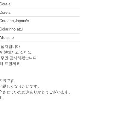
Coreia
Coreia
Coreanb,Japonês
Colarinho azul
Ateísmo
한 남자입니다
과 친해지고 싶어요
시켜주면 감사하겠습니다
 해 드릴게요
の男です。
と親しくなりたいです。
介させていただきありがとうございます。
す。