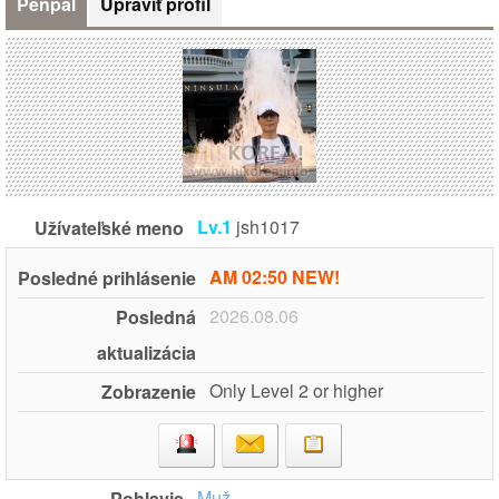
Penpal
Upraviť profil
Lv.1
jsh1017
Užívateľské meno
AM 02:50 NEW!
Posledné prihlásenie
2026.08.06
Posledná
aktualizácia
Only Level 2 or higher
Zobrazenie
Muž
Pohlavie