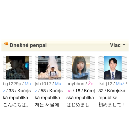
Dnešné penpal
Viac
bg1229p
/
Mu
jsh1017
/
Mu
noybhon
/
Že
tkdrj12
/
Muž
/
ž
/ 33 / Kórejs
ž
/ 58 / Kórejs
na
/ 18 / Kórej
32 / Kórejská
ká republika
ká republika
ská republika
republika
こんにちは。
저는 서울에
はじめまし
初めまして！
1992年生ま
살고 있는 평
て！！私の名
韓国に住んで
れの韓国人で
범한 남자입
前はイナで
います。 ​普
す。 出身地
니다 일본의
す。今日本語
段は音楽を聴