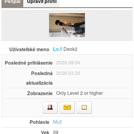
Penpal
Upraviť profil
Lv.1
Deok2
Užívateľské meno
2026.08.04
Posledné prihlásenie
2026.03.30
Posledná
aktualizácia
Only Level 2 or higher
Zobrazenie
Muž
Pohlavie
39
Vek