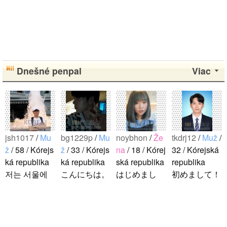
Dnešné penpal
Viac
jsh1017
/
Mu
bg1229p
/
Mu
noybhon
/
Že
tkdrj12
/
Muž
/
ž
/ 58 / Kórejs
ž
/ 33 / Kórejs
na
/ 18 / Kórej
32 / Kórejská
ká republika
ká republika
ská republika
republika
저는 서울에
こんにちは。
はじめまし
初めまして！
살고 있는 평
1992年生ま
て！！私の名
韓国に住んで
범한 남자입
れの韓国人で
前はイナで
います。 ​普
니다 일본의
す。 出身地
す。今日本語
段は音楽を聴
비슷한 연령
は済州島で
を勉強してい
くことや運動