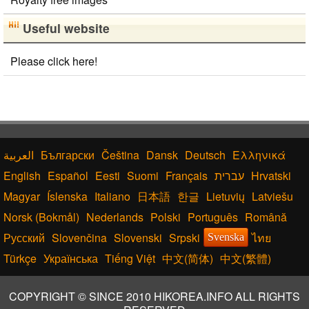
Useful website
Please click here!
Български
Čeština
Dansk
Deutsch
Ελληνικά
English
Español
Eesti
Suomi
Français
עברית
Hrvatski
Magyar
Íslenska
Italiano
日本語
한글
Lietuvių
Latviešu
Norsk (Bokmål)
Nederlands
Polski
Português
Română
Русский
Slovenčina
Slovenski
Srpski
ไทย
Svenska
Türkçe
Українська
Tiếng Việt
中文(简体)
中文(繁體)
COPYRIGHT © SINCE 2010 HIKOREA.INFO ALL RIGHTS