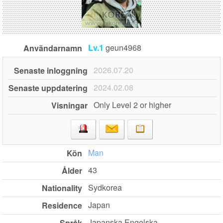
Lv.1
geun4968
Användarnamn
2026.07.20
Senaste inloggning
2024.02.08
Senaste uppdatering
Only Level 2 or higher
Visningar
Man
Kön
43
Ålder
Sydkorea
Nationality
Japan
Residence
Japanska,Engelska
Språk