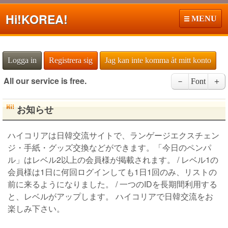
Hi!
KOREA!
MENU
Logga in
Registrera sig
Jag kan inte komma åt mitt konto
All our service is free.
－
Font
＋
お知らせ
ハイコリアは日韓交流サイトで、ランゲージエクスチェン
ジ・手紙・グッズ交換などができます。「今日のペンパ
ル」はレベル2以上の会員様が掲載されます。 / レベル1の
会員様は1日に何回ログインしても1日1回のみ、リストの
前に来るようになりました。 / 一つのIDを長期間利用する
と、レベルがアップします。 ハイコリアで日韓交流をお
楽しみ下さい。