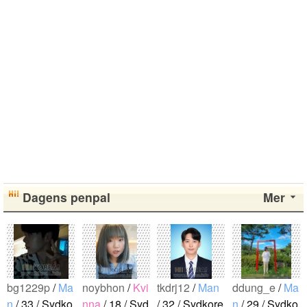
Dagens penpal
Mer
bg1229p
/
Ma
noybhon
/
Kvi
tkdrj12
/
Man
ddung_e
/
Ma
n
/ 33 / Sydko
nna
/ 18 / Syd
/ 32 / Sydkore
n
/ 29 / Sydko