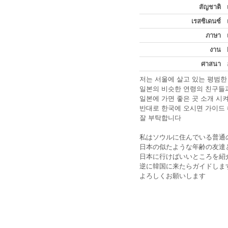
สัญชาติ
เรสซิเดนซ์
ภาษา
งาน
ศาสนา
저는 서울에 살고 있는 평범
일본의 비슷한 연령의 친구들
일본에 가면 좋은 곳 소개 
반대로 한국에 오시면 가이드
잘 부탁합니다
私はソウルに住んでいる普通
日本の似たような年齢の友達
日本に行けばいいところを紹
逆に韓国に来たらガイドしま
よろしくお願いします