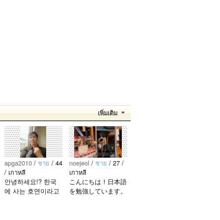
เพิ่มเติม
apga2010
/
ชาย
/ 44
noejeol
/
ชาย
/ 27 /
/ เกาหลี
เกาหลี
안녕하세요!? 한국
こんにちは！日本語
에 사는 호연이라고
を勉強しています。
해요.^^ 일본 문화에
お互いに言語を共有
관심이 많은 만 43세
できたら嬉しいで
의 건전하고 건강한
す。 文化交流・言