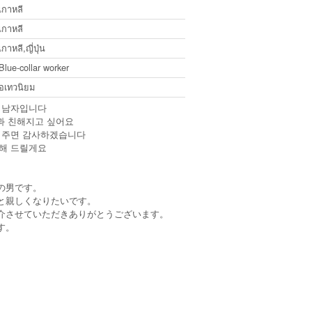
เกาหลี
เกาหลี
เกาหลี,ญี่ปุ่น
Blue-collar worker
อเทวนิยม
한 남자입니다
과 친해지고 싶어요
시켜주면 감사하겠습니다
 해 드릴게요
の男です。
と親しくなりたいです。
介させていただきありがとうございます。
す。