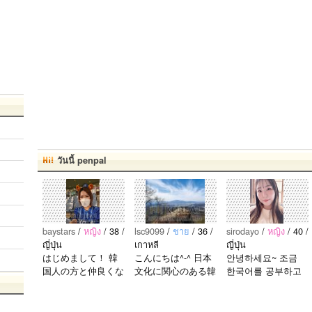
วันนี้ penpal
baystars
/
หญิง
/ 38 /
lsc9099
/
ชาย
/ 36 /
sirodayo
/
หญิง
/ 40 /
ญี่ปุ่น
เกาหลี
ญี่ปุ่น
はじめまして！ 韓
こんにちは^-^ 日本
안녕하세요~ 조금
国人の方と仲良くな
文化に関心のある韓
한국어를 공부하고
りたくて登録しまし
国人、イ·サンチョ
있었지만 몇년간 사
た(^^) 年齢、性別問
ルです^-^ お互いに
용할 기회가 없어서
わず仲良くなりたい
友達になれたらいい
많이 잊어 버렸어