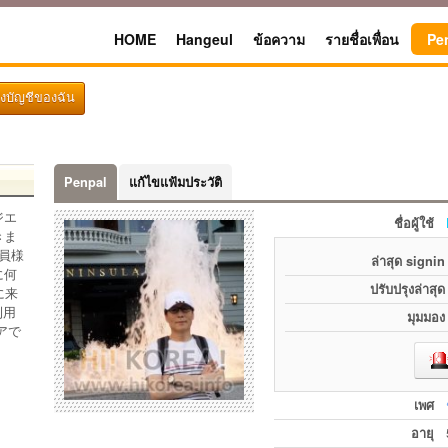
HOME
Hangeul
ข้อความ
รายชื่อเพื่อน
Pe
ึงบัญชีของฉัน
Penpal
แก้ไขแฟ้มประวัติ
ジエ
ชื่อผู้ใช้
きま
員様
ล่าสุด signin
に何
ปรับปรุงล่าสุด
に来
利用
มุมมอง
アで
เพศ
อายุ