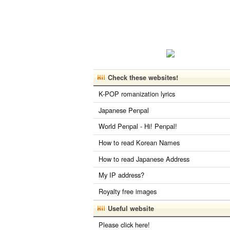
Check these websites!
K-POP romanization lyrics
Japanese Penpal
World Penpal - Hi! Penpal!
How to read Korean Names
How to read Japanese Address
My IP address?
Royalty free images
Useful website
Please click here!