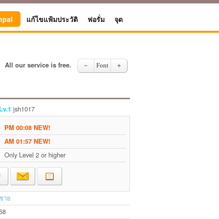
npal
แก้ไขแฟ้มประวัติ
ฟอรั่ม
จุด
All our service is free.
－
Font
＋
jsh1017
Lv.1
PM 00:08 NEW!
AM 01:57 NEW!
Only Level 2 or higher
ชาย
58