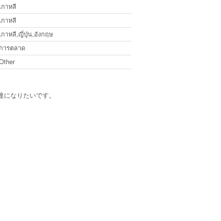
เกาหลี
เกาหลี
เกาหลี,ญี่ปุ่น,อังกฤษ
การตลาด
Other
達になりたいです。