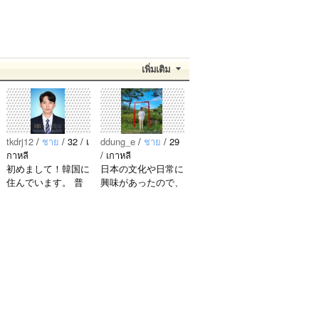
เพิ่มเติม
tkdrj12
/
ชาย
/ 32 / เ
ddung_e
/
ชาย
/ 29
กาหลี
/ เกาหลี
初めまして！韓国に
日本の文化や日常に
住んでいます。 ​普
興味があったので、
段は音楽を聴くこと
ペンパルを始めまし
や運動が好きで、時
た。 日本語を少し
間がある時は釣りに
ずつ勉強しているの
行くのが本当に大好
で、自然に会話しな
きです。最近はいい
がら実力を伸ばした
釣りスポットを探し
いです。 もちろ
たり、ノリのいい
ん、私も韓国文化や
音..
韓国..