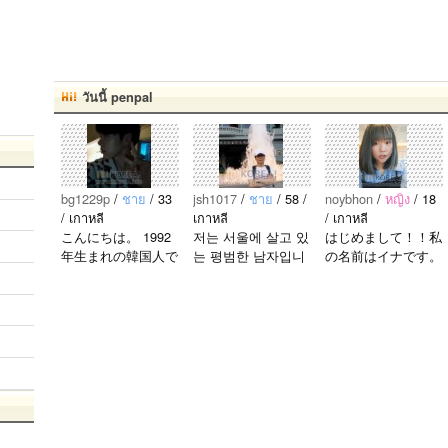
วันนี้ penpal
bg1229p
/
ชาย
/ 33
jsh1017
/
ชาย
/ 58 /
noybhon
/
หญิง
/ 18
/ เกาหลี
เกาหลี
/ เกาหลี
こんにちは。 1992
저는 서울에 살고 있
はじめまして！！私
年生まれの韓国人で
는 평범한 남자입니
の名前はイナです。
す。 出身地は済州
다 일본의 비슷한 연
今日本語を勉強して
島です。 日本のこ
령의 친구들과 친해
います。。。だから
とは高校生の時から
지고 싶어요 일본에
日本人の友達を作り
興味を持ちました。
가면 좋은 곳 소개
たいです。よろしく
日本の好きなところ
시켜주면 감사하겠
おねがいします..
は文化や食べ物で
습니다 반대로 한국
す。 特に街の雰囲
에 오시면 가이드 해
気が..
드릴..