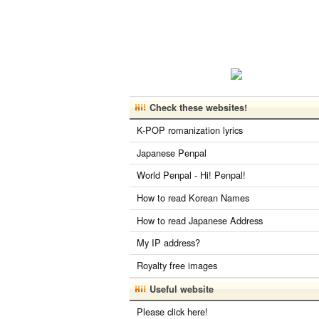
Check these websites!
K-POP romanization lyrics
Japanese Penpal
World Penpal - Hi! Penpal!
How to read Korean Names
How to read Japanese Address
My IP address?
Royalty free images
Useful website
Please click here!