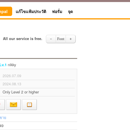
npal
แก้ไขแฟ้มประวัติ
ฟอรั่ม
จุด
All our service is free.
－
Font
＋
nikky
Lv.1
2026.07.09
2024.08.13
Only Level 2 or higher
ชาย
49