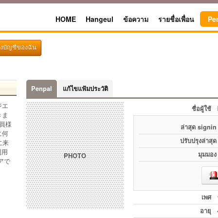
HOME
Hangeul
ข้อความ
รายชื่อเพื่อน
Pe
ึงบัญชีของฉัน
Penpal
แก้ไขแฟ้มประวัติ
ジエ
ชื่อผู้ใช้
きま
員様
ล่าสุด signin
に何
ปรับปรุงล่าสุด
に来
利用
มุมมอง
PHOTO
アで
เพศ
อายุ