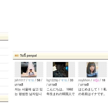
วันนี้ penpal
jsh1017
/
ชาย
/ 58 /
bg1229p
/
ชาย
/ 33
noybhon
/
หญิง
/ 18
เกาหลี
/ เกาหลี
/ เกาหลี
저는 서울에 살고 있
こんにちは。 1992
はじめまして！！私
는 평범한 남자입니
年生まれの韓国人で
の名前はイナです。
다 일본의 비슷한 연
す。 出身地は済州
今日本語を勉強して
령의 친구들과 친해
島です。 日本のこ
います。。。だから
지고 싶어요 일본에
とは高校生の時から
日本人の友達を作り