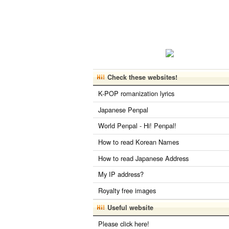
Check these websites!
K-POP romanization lyrics
Japanese Penpal
World Penpal - Hi! Penpal!
How to read Korean Names
How to read Japanese Address
My IP address?
Royalty free images
Useful website
Please click here!