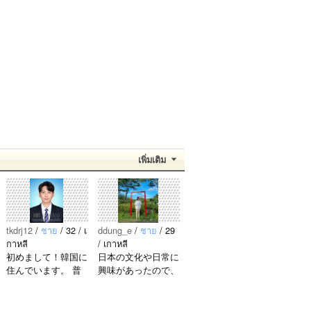
เพิ่มเติม
tkdrj12
/
ชาย
/ 32 / เ
ddung_e
/
ชาย
/ 29
กาหลี
/ เกาหลี
初めまして！韓国に
日本の文化や日常に
住んでいます。 ​普
興味があったので、
段は音楽を聴くこと
ペンパルを始めまし
や運動が好きで、時
た。 日本語を少し
間がある時は釣りに
ずつ勉強しているの