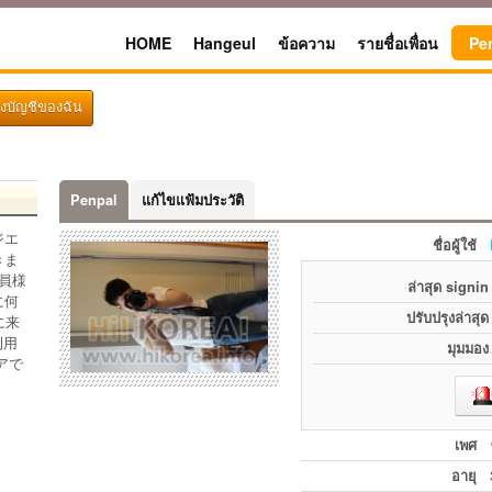
HOME
Hangeul
ข้อความ
รายชื่อเพื่อน
Pe
ึงบัญชีของฉัน
Penpal
แก้ไขแฟ้มประวัติ
ジエ
ชื่อผู้ใช้
きま
員様
ล่าสุด signin
に何
ปรับปรุงล่าสุด
に来
利用
มุมมอง
アで
เพศ
อายุ