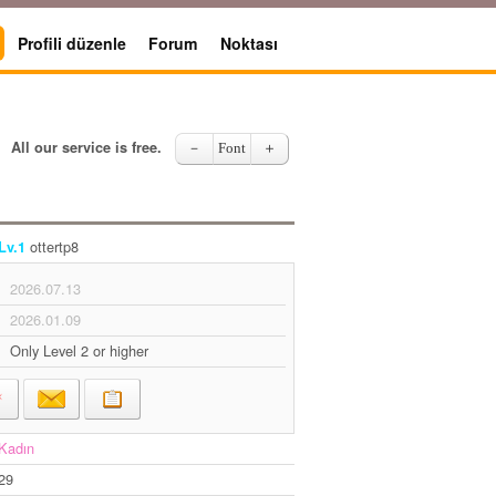
Profili düzenle
Forum
Noktası
All our service is free.
－
Font
＋
ottertp8
Lv.1
2026.07.13
2026.01.09
Only Level 2 or higher
Kadın
29