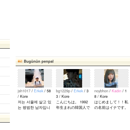
Bugünün penpal
jsh1017
/
Erkek
/ 58
bg1229p
/
Erkek
/ 3
noybhon
/
Kadın
/ 1
/ Kore
3 / Kore
8 / Kore
저는 서울에 살고 있
こんにちは。 1992
はじめまして！！私
는 평범한 남자입니
年生まれの韓国人で
の名前はイナです。
다 일본의 비슷한 연
す。 出身地は済州
今日本語を勉強して
령의 친구들과 친해
島です。 日本のこ
います。。。だから
지고 싶어요 일본에
とは高校生の時から
日本人の友達を作り
가면 좋은 곳 소개
興味を持ちました。
たいです。よろしく