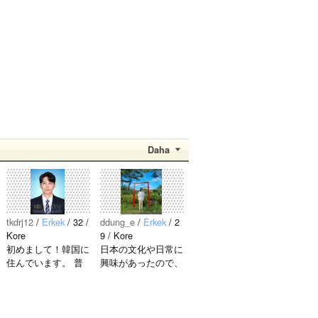
Daha
tkdrj12
/
Erkek
/ 32 /
ddung_e
/
Erkek
/ 2
Kore
9 / Kore
初めまして！韓国に
日本の文化や日常に
住んでいます。 ​普
興味があったので、
段は音楽を聴くこと
ペンパルを始めまし
や運動が好きで、時
た。 日本語を少し
間がある時は釣りに
ずつ勉強しているの
行くのが本当に大好
で、自然に会話しな