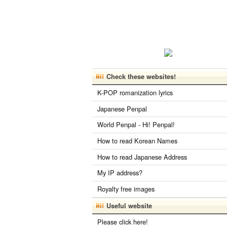
Check these websites!
K-POP romanization lyrics
Japanese Penpal
World Penpal - Hi! Penpal!
How to read Korean Names
How to read Japanese Address
My IP address?
Royalty free images
Useful website
Please click here!