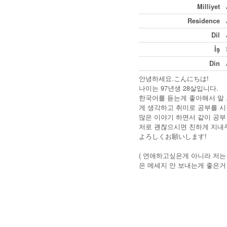
Milliyet
Residence
Dil
İş
Din
안녕하세요.こんにちは!
나이는 97년생 28살입니다.
한국어를 듣는게 좋아해서 말 
게 생각하고 취미로 공부를 시
많은 이야기 하면서 같이 공부
저로 괜찮으시면 친하게 지내
よろしくお願いします!
( 연애하고싶은게 아니라 저는
은 메세지 안 보내는게 좋은거