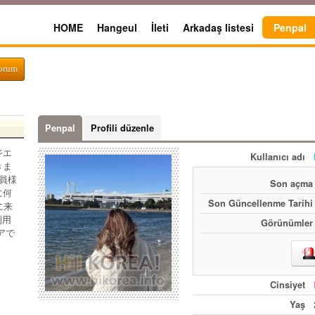
HOME
Hangeul
İleti
Arkadaş listesi
Penpal
yorum
Penpal
Profili düzenle
ジエ
Kullanıcı adı
きま
員様
Son açma
に何
Son Güncellenme Tarihi
に来
利用
Görünümler
アで
Cinsiyet
Yaş