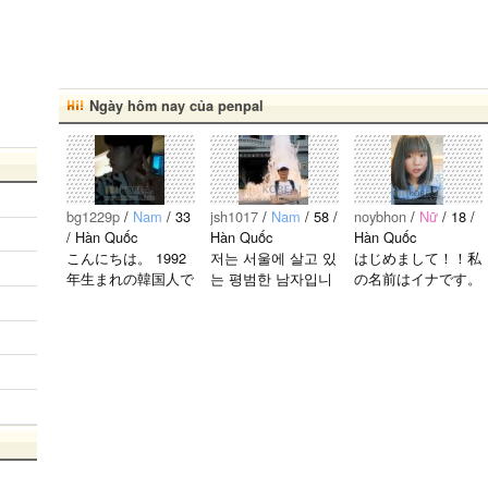
Ngày hôm nay của penpal
bg1229p
/
Nam
/ 33
jsh1017
/
Nam
/ 58 /
noybhon
/
Nữ
/ 18 /
/ Hàn Quốc
Hàn Quốc
Hàn Quốc
こんにちは。 1992
저는 서울에 살고 있
はじめまして！！私
年生まれの韓国人で
는 평범한 남자입니
の名前はイナです。
す。 出身地は済州
다 일본의 비슷한 연
今日本語を勉強して
島です。 日本のこ
령의 친구들과 친해
います。。。だから
とは高校生の時から
지고 싶어요 일본에
日本人の友達を作り
興味を持ちました。
가면 좋은 곳 소개
たいです。よろしく
日本の好きなところ
시켜주면 감사하겠
おねがいします..
は文化や食べ物で
습니다 반대로 한국
す。 特に街の雰囲
에 오시면 가이드 해
気が..
드릴..