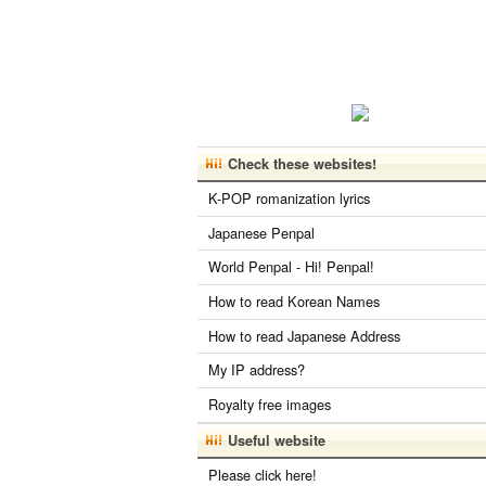
Check these websites!
K-POP romanization lyrics
Japanese Penpal
World Penpal - Hi! Penpal!
How to read Korean Names
How to read Japanese Address
My IP address?
Royalty free images
Useful website
Please click here!