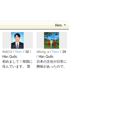
Hơn
tkdrj12
/
Nam
/ 32 /
ddung_e
/
Nam
/ 29
Hàn Quốc
/ Hàn Quốc
初めまして！韓国に
日本の文化や日常に
住んでいます。 ​普
興味があったので、
段は音楽を聴くこと
ペンパルを始めまし
や運動が好きで、時
た。 日本語を少し
間がある時は釣りに
ずつ勉強しているの
行くのが本当に大好
で、自然に会話しな
きです。最近はいい
がら実力を伸ばした
釣りスポットを探し
いです。 もちろ
たり、ノリのいい
ん、私も韓国文化や
音..
韓国..