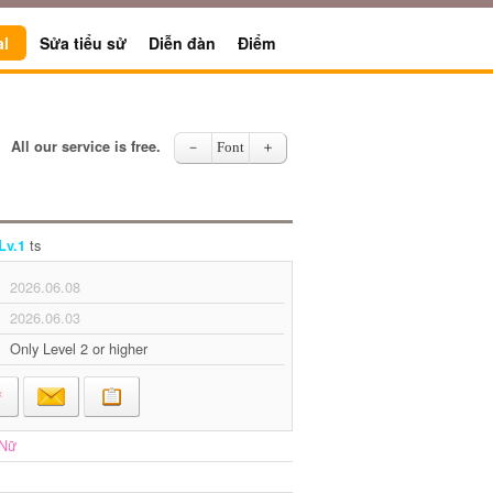
al
Sửa tiểu sử
Diễn đàn
Điểm
All our service is free.
－
Font
＋
ts
Lv.1
2026.06.08
2026.06.03
Only Level 2 or higher
Nữ