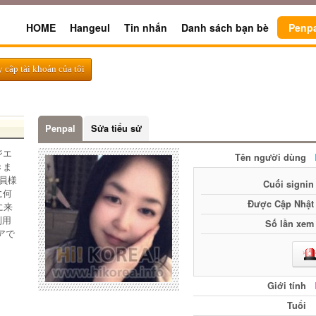
HOME
Hangeul
Tin nhắn
Danh sách bạn bè
Penp
y cập tài khoản của tôi
Penpal
Sửa tiểu sử
ジエ
Tên người dùng
きま
員様
Cuối signin
に何
Được Cập Nhật
に来
利用
Số lần xem
アで
Giới tính
Tuổi