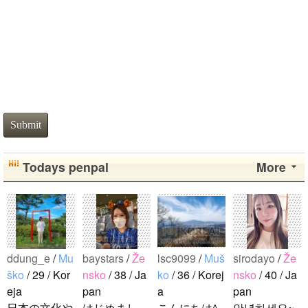
Submit
Todays penpal
More
ddung_e
/
Mu
baystars
/
Že
lsc9099
/
Muš
sirodayo
/
Že
ško
/ 29 / Kor
nsko
/ 38 / Ja
ko
/ 36 / Korej
nsko
/ 40 / Ja
eja
pan
a
pan
日本の文化や
はじめまし
こんにちは^-
안녕하세요~