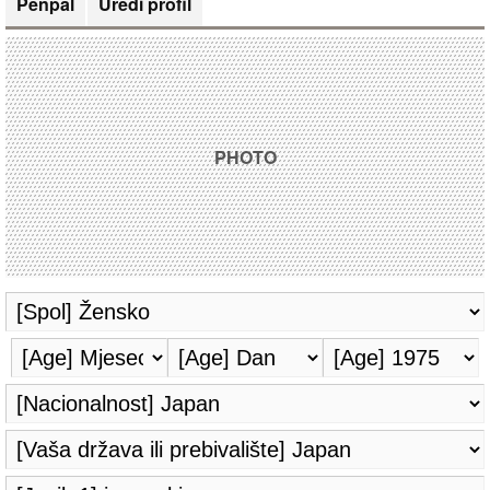
Penpal
Uredi profil
PHOTO