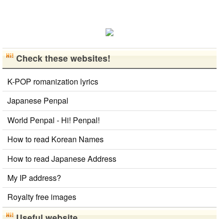
다른 나라 사
람들과 마음
을 나누는..
Check these websites!
K-POP romanization lyrics
Japanese Penpal
World Penpal - Hi! Penpal!
How to read Korean Names
How to read Japanese Address
My IP address?
Royalty free images
Useful website