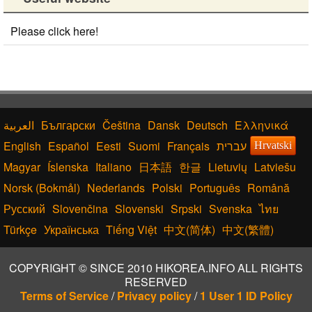
Please click here!
Български
Čeština
Dansk
Deutsch
Ελληνικά
English
Español
Eesti
Suomi
Français
עברית
Hrvatski
Magyar
Íslenska
Italiano
日本語
한글
Lietuvių
Latviešu
Norsk (Bokmål)
Nederlands
Polski
Português
Română
Русский
Slovenčina
Slovenski
Srpski
Svenska
ไทย
Türkçe
Українська
Tiếng Việt
中文(简体)
中文(繁體)
COPYRIGHT © SINCE 2010 HIKOREA.INFO ALL RIGHTS
RESERVED
Terms of Service
/
Privacy policy
/
1 User 1 ID Policy