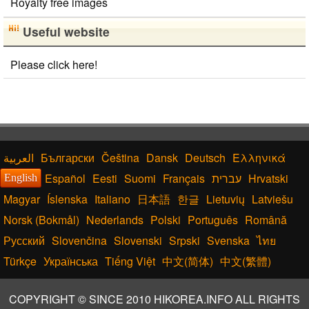
Royalty free images
Useful website
Please click here!
Български
Čeština
Dansk
Deutsch
Ελληνικά
Español
Eesti
Suomi
Français
עברית
Hrvatski
English
Magyar
Íslenska
Italiano
日本語
한글
Lietuvių
Latviešu
Norsk (Bokmål)
Nederlands
Polski
Português
Română
Русский
Slovenčina
Slovenski
Srpski
Svenska
ไทย
Türkçe
Українська
Tiếng Việt
中文(简体)
中文(繁體)
COPYRIGHT © SINCE 2010 HIKOREA.INFO ALL RIGHTS