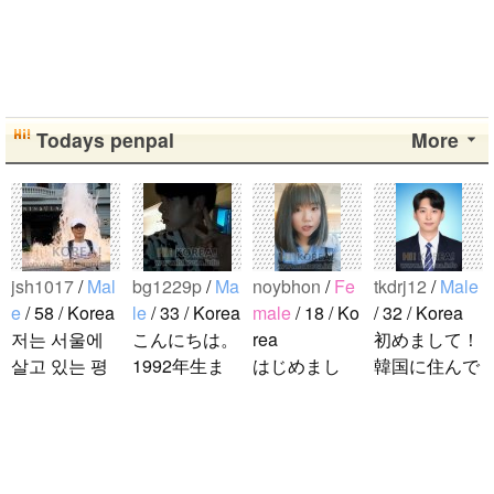
Todays penpal
More
jsh1017
/
Mal
bg1229p
/
Ma
noybhon
/
Fe
tkdrj12
/
Male
e
/ 58 / Korea
le
/ 33 / Korea
male
/ 18 / Ko
/ 32 / Korea
저는 서울에
こんにちは。
rea
初めまして！
살고 있는 평
1992年生ま
はじめまし
韓国に住んで
범한 남자입
れの韓国人で
て！！私の名
います。 ​普
니다 일본의
す。 出身地
前はイナで
段は音楽を聴
비슷한 연령
は済州島で
す。今日本語
くことや運動
의 친구들과
す。 日本の
を勉強してい
が好きで、時