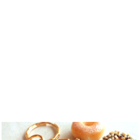
ddung_e
/
Ma
친해지고 싶
ことは高校生
ます。。。だ
間がある時は
le
/ 29 / Korea
어요 일본에
の時から興味
から日本人の
釣りに行くの
日本の文化や
가면 좋은 곳
を持ちまし
友達を作りた
が本当に大好
日常に興味が
소개 시켜주
た。 日本の
いです。よろ
きです。最近
あったので、
면 감사하겠
好きなところ
しくおねがい
はいい釣りス
ペンパルを始
습니다 반대
は文化や食べ
します..
ポットを探し
めました。
로 한국에 오
物です。 特
たり、ノリの
日本語を少し
시면 가이드
に街の雰囲気
いい音..
ずつ勉強して
해 드릴..
が..
いるので、自
然に会話しな
がら実力を伸
ばしたいで
す。 もちろ
ん、私も韓国
文化や韓国..