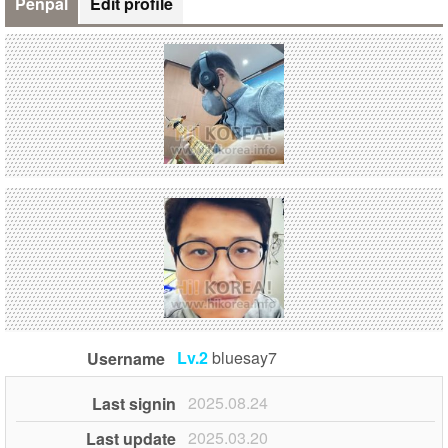
Penpal
Edit profile
Lv.2
bluesay7
Username
2025.08.24
Last signin
2025.03.20
Last update