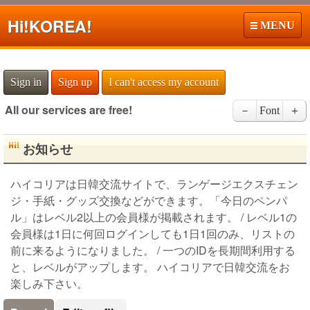
Hi!
KOREA!
MENU
Sign in
Sign up
I can't access my account
All our services are free!
－
Font
＋
お知らせ
ハイコリアは日韓交流サイトで、ランゲージエクスチェン
ジ・手紙・グッズ交換などができます。「今日のペンパ
ル」はレベル2以上の会員様が掲載されます。 / レベル1の
会員様は1日に何回ログインしても1日1回のみ、リストの
前に来るようになりました。 / 一つのIDを長期間利用する
と、レベルがアップします。 ハイコリアで日韓交流をお
楽しみ下さい。