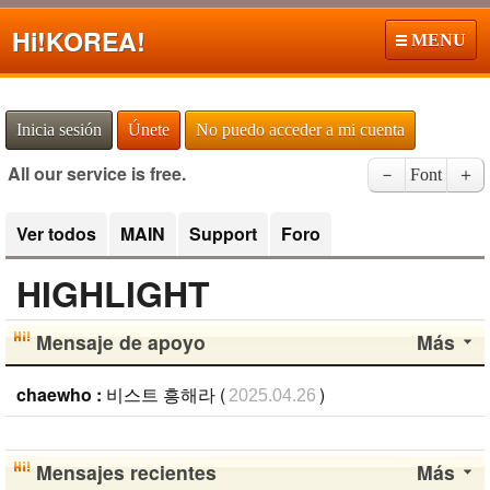
Hi!
KOREA!
MENU
Inicia sesión
Únete
No puedo acceder a mi cuenta
All our service is free.
－
Font
＋
Ver todos
MAIN
Support
Foro
HIGHLIGHT
Mensaje de apoyo
Más
chaewho :
비스트 흥해라 (
)
2025.04.26
Mensajes recientes
Más