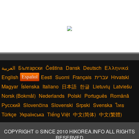
Български
Čeština
Dansk
Deutsch
Ελληνικά
English
Eesti
Suomi
Français
עברית
Hrvatski
Español
Magyar
Íslenska
Italiano
日本語
한글
Lietuvių
Latviešu
Norsk (Bokmål)
Nederlands
Polski
Português
Română
Русский
Slovenčina
Slovenski
Srpski
Svenska
ไทย
Türkçe
Українська
Tiếng Việt
中文(简体)
中文(繁體)
COPYRIGHT © SINCE 2010 HIKOREA.INFO ALL RIGHTS
RESERVED