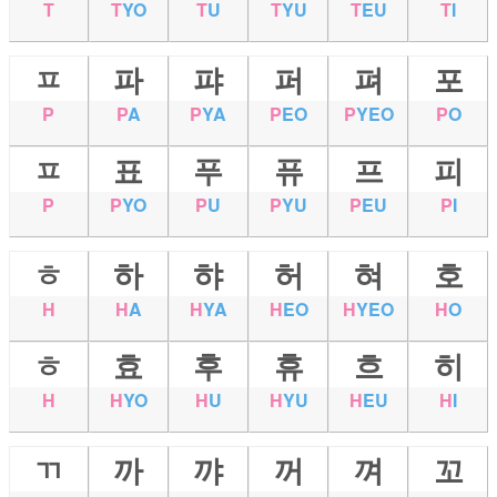
T
T
YO
T
U
T
YU
T
EU
T
I
ㅍ
파
퍄
퍼
펴
포
P
P
A
P
YA
P
EO
P
YEO
P
O
ㅍ
표
푸
퓨
프
피
P
P
YO
P
U
P
YU
P
EU
P
I
ㅎ
하
햐
허
혀
호
H
H
A
H
YA
H
EO
H
YEO
H
O
ㅎ
효
후
휴
흐
히
H
H
YO
H
U
H
YU
H
EU
H
I
ㄲ
까
꺄
꺼
껴
꼬