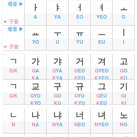
母音 ▶
ㅏ
ㅑ
ㅓ
ㅕ
ㅗ
A
YA
EO
YEO
O
▼ 子音
母音 ▶
ㅛ
ㅜ
ㅠ
ㅡ
ㅣ
YO
U
YU
EU
I
▼ 子音
ㄱ
가
갸
거
겨
고
G/K
G
A
G
YA
G
EO
G
YEO
G
O
K
A
K
YA
K
EO
K
YEO
K
O
ㄱ
교
구
규
그
기
G/K
G
YO
G
U
G
YU
G
EU
G
I
K
YO
K
U
K
YU
K
EU
K
I
ㄴ
나
냐
너
녀
노
N
N
A
N
YA
N
EO
N
YEO
N
O