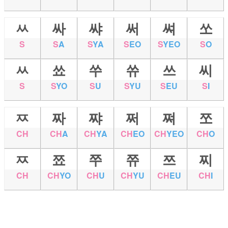
ㅆ
싸
쌰
써
쎠
쏘
S
S
A
S
YA
S
EO
S
YEO
S
O
ㅆ
쑈
쑤
쓔
쓰
씨
S
S
YO
S
U
S
YU
S
EU
S
I
ㅉ
짜
쨔
쩌
쪄
쪼
CH
CH
A
CH
YA
CH
EO
CH
YEO
CH
O
ㅉ
쬬
쭈
쮸
쯔
찌
CH
CH
YO
CH
U
CH
YU
CH
EU
CH
I