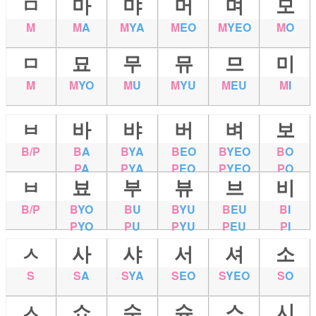
ㅁ
마
먀
머
며
모
M
M
A
M
YA
M
EO
M
YEO
M
O
ㅁ
묘
무
뮤
므
미
M
M
YO
M
U
M
YU
M
EU
M
I
ㅂ
바
뱌
버
벼
보
B/P
B
A
B
YA
B
EO
B
YEO
B
O
P
A
P
YA
P
EO
P
YEO
P
O
ㅂ
뵤
부
뷰
브
비
B/P
B
YO
B
U
B
YU
B
EU
B
I
P
YO
P
U
P
YU
P
EU
P
I
ㅅ
사
샤
서
셔
소
S
S
A
S
YA
S
EO
S
YEO
S
O
ㅅ
쇼
수
슈
스
시