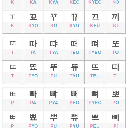
K
K
A
K
YA
K
EO
K
YEO
K
O
ㄲ
꾜
꾸
뀨
끄
끼
K
K
YO
K
U
K
YU
K
EU
K
I
ㄸ
따
땨
떠
뗘
또
T
T
A
T
YA
T
EO
T
YEO
T
O
ㄸ
뚀
뚜
뜌
뜨
띠
T
T
YO
T
U
T
YU
T
EU
T
I
ㅃ
빠
뺘
뻐
뼈
뽀
P
P
A
P
YA
P
EO
P
YEO
P
O
ㅃ
뾰
뿌
쀼
쁘
삐
P
P
YO
P
U
P
YU
P
EU
P
I