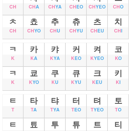
CH
CH
A
CH
YA
CH
EO
CH
YEO
CH
O
ㅊ
쵸
추
츄
츠
치
CH
CH
YO
CH
U
CH
YU
CH
EU
CH
I
ㅋ
카
캬
커
켜
코
K
K
A
K
YA
K
EO
K
YEO
K
O
ㅋ
쿄
쿠
큐
크
키
K
K
YO
K
U
K
YU
K
EU
K
I
ㅌ
타
탸
터
텨
토
T
T
A
T
YA
T
EO
T
YEO
T
O
ㅌ
툐
투
튜
트
티