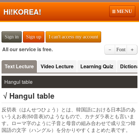
Hi!
KOREA!
MENU
Sign in
Sign up
I can't access my account
All our service is free.
－
Font
＋
Text Lecture
Video Lecture
Learning Quiz
Diction
Hangul table
√ Hangul table
反切表（はんせつひょう）とは、韓国語における日本語のあ
いうえお表(50音表)のようなもので、カナダラ表とも言いま
す。ローマ字のように子音と母音の組み合わせで成り立つ韓
国語の文字（ハングル）を分かりやすくまとめた表です。