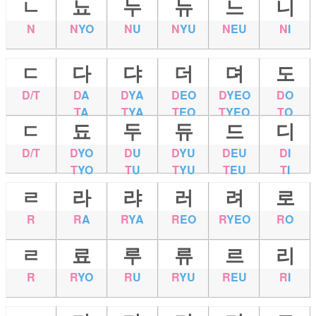
ㄴ
뇨
누
뉴
느
니
N
N
YO
N
U
N
YU
N
EU
N
I
ㄷ
다
댜
더
뎌
도
D/T
D
A
D
YA
D
EO
D
YEO
D
O
T
A
T
YA
T
EO
T
YEO
T
O
ㄷ
됴
두
듀
드
디
D/T
D
YO
D
U
D
YU
D
EU
D
I
T
YO
T
U
T
YU
T
EU
T
I
ㄹ
라
랴
러
려
로
R
R
A
R
YA
R
EO
R
YEO
R
O
ㄹ
료
루
류
르
리
R
R
YO
R
U
R
YU
R
EU
R
I