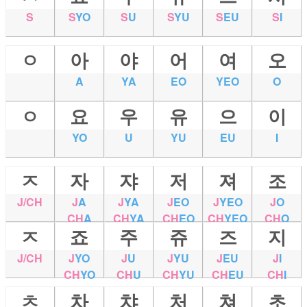
S
S
YO
S
U
S
YU
S
EU
S
I
ㅇ
아
야
어
여
오
A
YA
EO
YEO
O
ㅇ
요
우
유
으
이
YO
U
YU
EU
I
ㅈ
자
쟈
저
져
조
J/CH
J
A
J
YA
J
EO
J
YEO
J
O
CH
A
CH
YA
CH
EO
CH
YEO
CH
O
ㅈ
죠
주
쥬
즈
지
J/CH
J
YO
J
U
J
YU
J
EU
J
I
CH
YO
CH
U
CH
YU
CH
EU
CH
I
ㅊ
차
챠
처
쳐
초