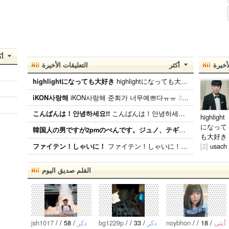
أك
أخيرة
أكثر
التعليقات الأخيرة
highlightになっても大好き ファンになったのが、遅かったからいろんな情報が欲しいです。 highlightになっても好きな気持ちは変わりません。 メンバー全員が大好きですが、一番大好きなのはジュンヒョンです。 彼らのことたくさん知りたいです。
highlightになっても大好き
iKON사랑해 준회가 너무예쁘다ㅠㅠ
2026.01.09
iKON사랑해
こんばんは！안녕하세요!! こんばんは！ 日本BANAです( ˆoˆ )/ 性別、年齢、国籍関係なく BANAと仲良くしたいです！！ ちなみに、94lineゴンチャンぺんです！ コメント、メール待ってます( ˆoˆ )/안녕하세요!
こんばんは！안녕하세요!!
highlight
になって
韓国人の男ですが2pmのぺんです。ジュノ、テギョンぺんが特にぺんです。
も大好き
ファイテン！しゃいに！ たくさん応援します！
[2]
usach
ファイテン！しゃいに！
an
2026.
2.02
القلم صديق اليوم
ファンに
なったの
が、遅か
ったから
いろんな
jsh1017
/
/ 58 /
‏‏ذكر
bg1229p
/
/ 33 /
‏‏ذكر
noybhon
/
/ 18 /
‏‏أنثى
情報が欲