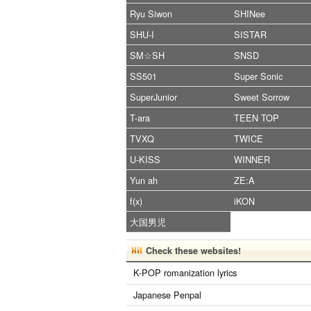
Ryu Siwon
SHINee
SHU-I
SISTAR
SM☆SH
SNSD
SS501
Super Sonic
SuperJunior
Sweet Sorrow
T-ara
TEEN TOP
TVXQ
TWICE
U-KISS
WINNER
Yun ah
ZE:A
f(x)
iKON
大国男児
Check these websites!
K-POP romanization lyrics
Japanese Penpal