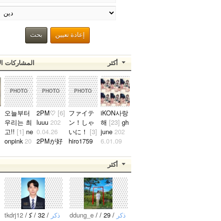
إعادة تعيين
بحث
أكثر
المشاركات ال
PHOTO
PHOTO
PHOTO
오늘부터
2PM♡
[6]
ファイテ
iKON사랑
우리는 최
luuu
202
ン！しゃ
해
[23]
gh
韓国人の男ですが2pmのぺんです。ジュノ、テギョンぺんが特にぺ
고!!
[1]
ne
0.04.26
いに！
[3]
june
202
2021.10.24
onpink
20
2PMが好
hiro1759
6.01.09
0
19.08.04
きな日本
2021.10.2
준회가 너
김소정 정
人です。
4
무예쁘다
أكثر
예린 정은
2PMが好
たくさん
ㅠㅠ..
비 최유나
きな人仲
応援しま
황은비 김
良くして
す！..
예원 여!!
くださ
자!!친!!
い。..
tkdrj12
/
/ 32 / ك
‏‏ذكر
ddung_e
/
/ 29 /
‏‏ذكر
구!!..