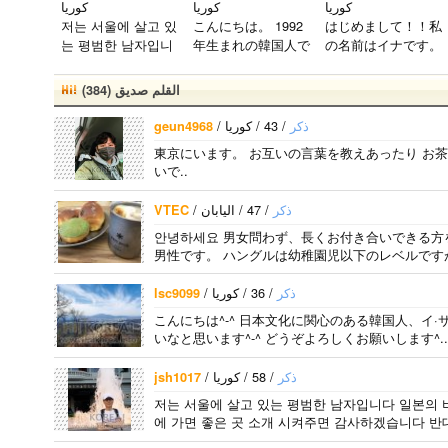
كوريا
كوريا
كوريا
しいで
저는 서울에 살고 있
こんにちは。 1992
はじめまして！！私
す。 high
는 평범한 남자입니
年生まれの韓国人で
の名前はイナです。
ightにな
다 일본의 비슷한 연
す。 出身地は済州
今日本語を勉強して
っても好
령의 친구들과 친해
島です。 日本のこ
います。。。だから
きな気持
القلم صديق (384)
지고 싶어요 일본에
とは高校生の時から
日本人の友達を作り
ちは変わ
가면 좋은 곳 소개
興味を持ちました。
たいです。よろしく
りませ
/
/ 43 / كوريا
‏‏ذكر
geun4968
시켜주면 감사하겠
日本の好きなところ
おねがいします..
ん。 メン
東京にいます。 お互いの言葉を教えあったり お
습니다 반대로 한국
は文化や食べ物で
バー全員
いで..
에 오시면 가이드 해
す。 特に街の雰囲
が大好き
드릴..
気が..
ですが、
/
/ 47 / اليابان
‏‏ذكر
VTEC
一番大好
안녕하세요 男女問わず、長くお付き合いできる方
きなのは
男性です。 ハングルは幼稚園児以下のレベルですが
ジュンヒ
ョンで
/
/ 36 / كوريا
‏‏ذكر
す。 彼ら
lsc9099
のことた
こんにちは^-^ 日本文化に関心のある韓国人、イ·
くさん知
いなと思います^-^ どうぞよろしくお願いします^..
りたいで
す。..
/
/ 58 / كوريا
‏‏ذكر
jsh1017
저는 서울에 살고 있는 평범한 남자입니다 일본의 
에 가면 좋은 곳 소개 시켜주면 감사하겠습니다 반대