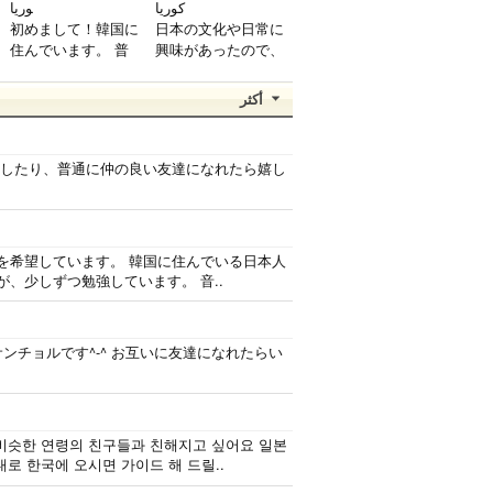
كوريا
وريا
初めまして！韓国に
日本の文化や日常に
l
住んでいます。 ​普
興味があったので、
段は音楽を聴くこと
ペンパルを始めまし
や運動が好きで、時
た。 日本語を少し
أكثر
間がある時は釣りに
ずつ勉強しているの
行くのが本当に大好
で、自然に会話しな
きです。最近はいい
がら実力を伸ばした
茶したり、普通に仲の良い友達になれたら嬉し
釣りスポットを探し
いです。 もちろ
たり、ノリのいい
ん、私も韓国文化や
音..
韓国..
を希望しています。 韓国に住んでいる日本人
、少しずつ勉強しています。 音..
サンチョルです^-^ お互いに友達になれたらい
비슷한 연령의 친구들과 친해지고 싶어요 일본
로 한국에 오시면 가이드 해 드릴..