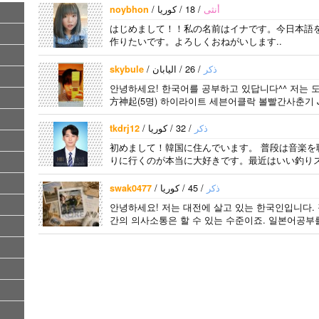
/
/ 18 / كوريا
‏‏أنثى
noybhon
はじめまして！！私の名前はイナです。今日本語
作りたいです。よろしくおねがいします..
/
/ 26 / اليابان
‏‏ذكر
skybule
안녕하세요! 한국어를 공부하고 있답니다^^ 저는 도쿄
方神起(5명) 하이라이트 세븐어클락 볼빨간사춘기 JY
어..
/
/ 32 / كوريا
‏‏ذكر
tkdrj12
初めまして！韓国に住んでいます。 ​普段は音楽
りに行くのが本当に大好きです。最近はいい釣りス
/
/ 45 / كوريا
‏‏ذكر
swak0477
안녕하세요! 저는 대전에 살고 있는 한국인입니다.
간의 의사소통은 할 수 있는 수준이죠. 일본어공부