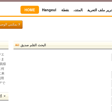
HOME
Hangeul
نقطة
المنتدى
رير ملف التعريف
لا يمكنني الوص
البحث القلم صديق
ジエ
きま
員様
に何
に来
利用
アで
أك