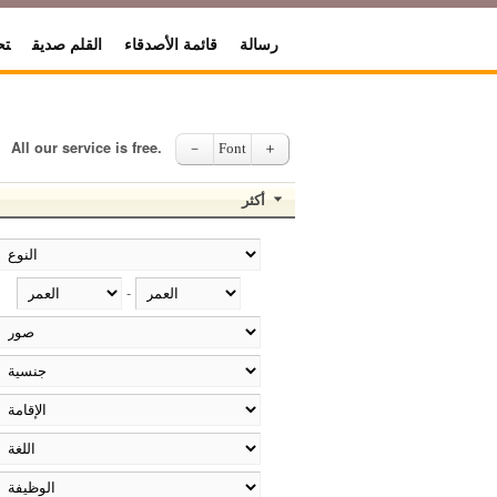
رسالة
قائمة الأصدقاء
القلم صديق
تح
All our service is free.
－
Font
＋
أكثر
-