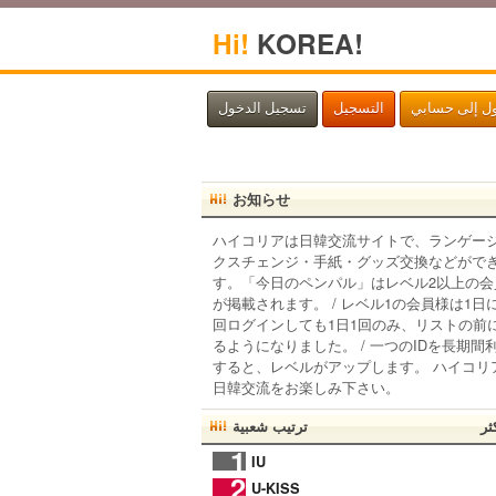
Hi!
KOREA!
ول إلى حسابي
التسجيل
تسجيل الدخول
お知らせ
ハイコリアは日韓交流サイトで、ランゲー
クスチェンジ・手紙・グッズ交換などがで
す。「今日のペンパル」はレベル2以上の会
が掲載されます。 / レベル1の会員様は1日
回ログインしても1日1回のみ、リストの前
るようになりました。 / 一つのIDを長期間
すると、レベルがアップします。 ハイコリ
日韓交流をお楽しみ下さい。
ثر
ترتيب شعبية
1
IU
2
U-KISS