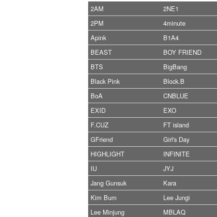
2AM
2NE1
2PM
4minute
Apink
B1A4
BEAST
BOY FRIEND
BTS
BigBang
Black Pink
Block.B
BoA
CNBLUE
EXID
EXO
F.CUZ
FT island
GFriend
Girl's Day
HIGHLIGHT
INFINITE
IU
JYJ
Jang Gunsuk
Kara
Kim Bum
Lee Jungi
Lee Minjung
MBLAQ