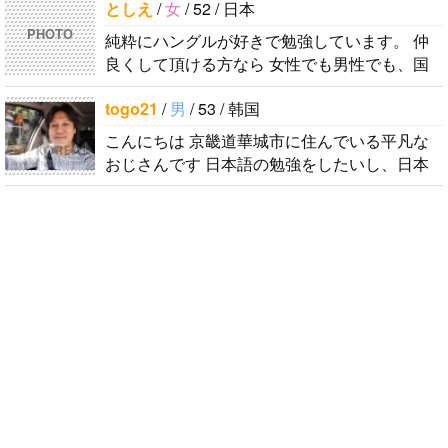
としえ
/
女
/ 52 / 日本
다 반대로 한국에 오시면 가이드 해 드릴..
PHOTO
純粋にハングルが好きで勉強しています。 仲
良くして頂ける方なら 女性でも男性でも、国
籍が何処でも歓迎です♪ 必ず返信します！！！
togo21
/
男
/ 53 / 韩国
しかし、数うちゃ〜的な(一気に多人..
こんにちは 京畿道華城市に住んでいる平凡な
おじさんです 日本語の勉強をしたいし、日本
人の友達を作りたい このように書き込みま
す。 日本は業務上、出張を何回か行っていま..