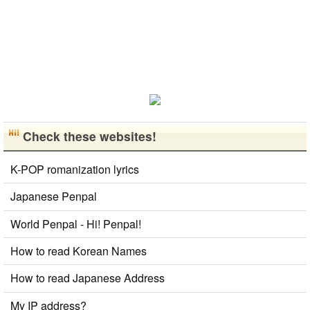
歓迎です！
早く日本語が
上手になっ
て、日本人の
友達をたくさ
ん..
Check these websites!
K-POP romanization lyrics
Japanese Penpal
World Penpal - Hi! Penpal!
How to read Korean Names
How to read Japanese Address
My IP address?