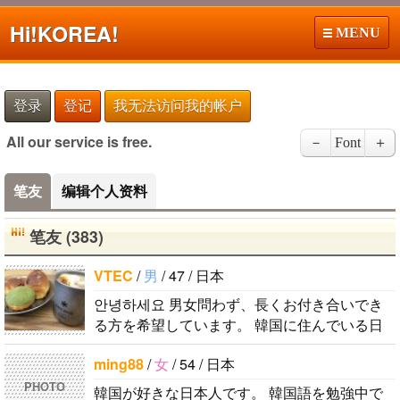
Hi!
KOREA!
MENU
登录
登记
我无法访问我的帐户
All our service is free.
－
Font
＋
笔友
编辑个人资料
笔友 (383)
VTEC
/
男
/ 47 / 日本
안녕하세요 男女問わず、長くお付き合いでき
る方を希望しています。 韓国に住んでいる日
本人男性です。 ハングルは幼稚園児以下のレ
ming88
/
女
/ 54 / 日本
ベルですが、少しずつ勉強しています。 音..
PHOTO
韓国が好きな日本人です。 韓国語を勉強中で