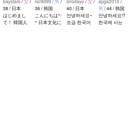
baystars
/
女
/
lsc9099
/
男
/
sirodayo
/
女
/
apga2010
/
38 / 日本
36 / 韩国
40 / 日本
男
/ 44 / 韩国
はじめまし
こんにちは^-
안녕하세요~
안녕하세요!?
て！ 韓国人
^ 日本文化に
조금 한국어
한국에 사는
の方と仲良く
関心のある韓
를 공부하고
호연이라고
なりたくて登
国人、イ·サ
있었지만 몇
해요.^^ 일본
録しました(^
ンチョルです
년간 사용할
문화에 관심
^) 年齢、性別
^-^ お互いに
기회가 없어
이 많은 만 43
noejeol
/
男
/
問わず仲良く
友達になれた
서 많이 잊어
세의 건전하
27 / 韩国
なりたいで..
らいいなと思
버렸어요…
고 건강한 남
こんにちは！
います^-^ ど
말이나 문화
성입니다. 나
日本語を勉強
うぞよろしく
를 잊고 싶지
는 새로운 문
しています。
お願いします
않아요. 그래
화를 배우고
お互いに言語
^..
서 그냥 일상
다른 나라 사
を共有できた
공유와 대화
람들과 마음
ら嬉しいで
가 할 수 있는
을 나누는..
す。 文化交
분을..
流・言語交
流、どちらも