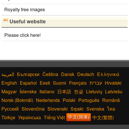
Royalty free images
Useful website
Please click here!
Български
Čeština
Dansk
Deutsch
Ελληνικά
English
Español
Eesti
Suomi
Français
עברית
Hrvatski
Magyar
Íslenska
Italiano
日本語
한글
Lietuvių
Latviešu
Norsk (Bokmål)
Nederlands
Polski
Português
Română
Русский
Slovenčina
Slovenski
Srpski
Svenska
ไทย
Türkçe
Українська
Tiếng Việt
中文(繁體)
中文(简体)