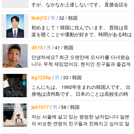
すが、なかなか上達しないです。 直接会話を
する機会もないので、メッセージを通じて韓国
tkdrj12
/
男
/ 32 / 韩国
語を教えてもらいながら仲良くなれたら嬉..
初めまして！韓国に住んでいます。 ​普段は音
楽を聴くことや運動が好きで、時間がある時は
釣りに行くのが本当に大好きです。最近はいい
dh10
/
男
/ 41 / 韩国
釣りスポットを探したり、ノリのいい音..
안녕하세요? 최근 오랜만에 오사카를 다녀왔습
니다. 무척 재밌었어요. 현지인 친구들과 즐겁게
대화를 하고 싶습니다. 연락주..
bg1229p
/
男
/ 33 / 韩国
こんにちは。 1992年生まれの韓国人です。 出
身地は済州島です。 日本のことは高校生の時
から興味を持ちました。 日本の好きなところ
jsh1017
/
男
/ 58 / 韩国
は文化や食べ物です。 特に街の雰囲気が..
저는 서울에 살고 있는 평범한 남자입니다 일본
의 비슷한 연령의 친구들과 친해지고 싶어요 일
본에 가면 좋은 곳 소개 시켜주면 감사하겠습니