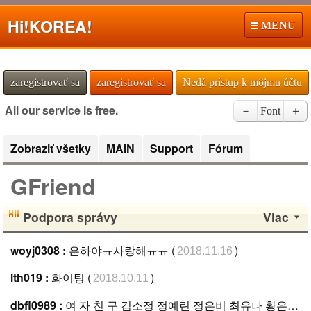
Hi!
KOREA!
MENU
zaregistrovať sa
zaregistrovať sa
Nedá prístup k môjmu účtu
All our service is free.
－
Font
＋
Zobraziť všetky
MAIN
Support
Fórum
GFriend
Podpora správy
Viac
woyj0308 :
은하야ㅠ사랑해ㅠㅠ (
)
2018.11.16
lth019 :
화이팅 (
)
2018.10.11
dbfl0989 :
여 자 친 구 김소정 정예린 정은비 최유나 황은비 김예원 !!!!!!! (