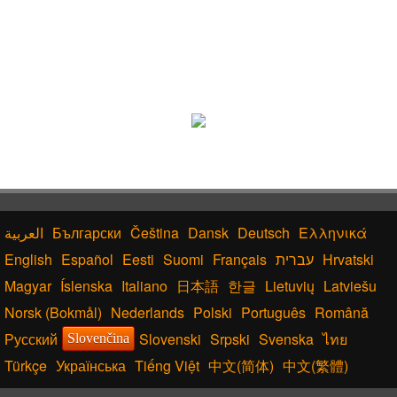
Български
Čeština
Dansk
Deutsch
Ελληνικά
English
Español
Eesti
Suomi
Français
עברית
Hrvatski
Magyar
Íslenska
Italiano
日本語
한글
Lietuvių
Latviešu
Norsk (Bokmål)
Nederlands
Polski
Português
Română
Русский
Slovenski
Srpski
Svenska
ไทย
Slovenčina
Türkçe
Українська
Tiếng Việt
中文(简体)
中文(繁體)