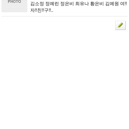
자!!친!!구!!..
PHOTO
김소정 정예린 정은비 최유나 황은비 김예원 여!!
자!!친!!구!!..