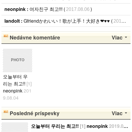
neonpink :
여자친구 최고!!! (
)
2017.08.06
landolt :
Gfriendかわいい！歌が上手！大好き❤♥♥ (
2017.06.14
Nedávne komentáre
Viac
PHOTO
오늘부터 우
리는 최고!!
[1]
neonpink
201
9.08.04
김소정 정예
린 정은비 최
Posledné príspevky
Viac
유나 황은비
김예원 여!!
오늘부터 우리는 최고!!
[1]
neonpink
2019.08.04