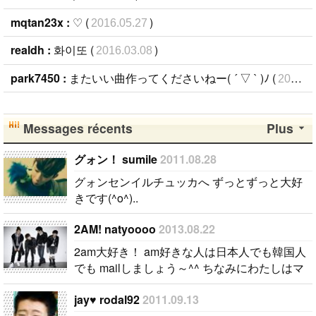
mqtan23x :
♡ (
)
2016.05.27
realdh :
화이또 (
)
2016.03.08
park7450 :
またいい曲作ってくださいねー( ´ ▽ ` )ﾉ (
2016.01.09
Messages récents
Plus
グォン！ sumile
2011.08.28
グォンセンイルチュッカへ ずっとずっと大好
きです(^o^)..
2AM! natyoooo
2013.08.22
2am大好き！ am好きな人は日本人でも韓国人
でも mailしましょう～^^ ちなみにわたしはマ
ンネのJinwoonが好きです！ 나는 2AM을 아주
jay♥ rodal92
2011.09.13
좋아합니다 ! 2AM을 좋아하는 사람은 메일 주십