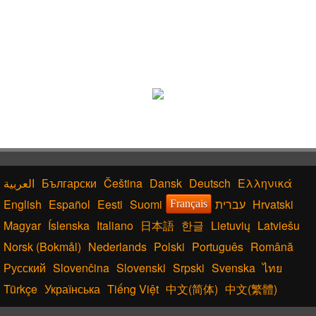
Български
Čeština
Dansk
Deutsch
Ελληνικά
English
Español
Eesti
Suomi
עברית
Hrvatski
Français
Magyar
Íslenska
Italiano
日本語
한글
Lietuvių
Latviešu
Norsk (Bokmål)
Nederlands
Polski
Português
Română
Русский
Slovenčina
Slovenski
Srpski
Svenska
ไทย
Türkçe
Українська
Tiếng Việt
中文(简体)
中文(繁體)