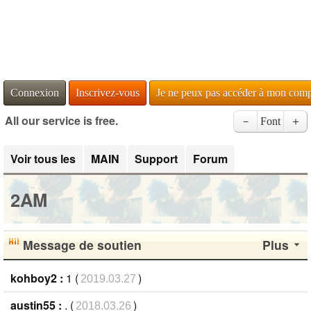
Connexion
Inscrivez-vous
Je ne peux pas accéder à mon com
All our service is free.
－
Font
＋
Voir tous les
MAIN
Support
Forum
2AM
Message de soutien
Plus
kohboy2 :
1 (
)
2019.03.27
austin55 :
. (
)
2018.03.26