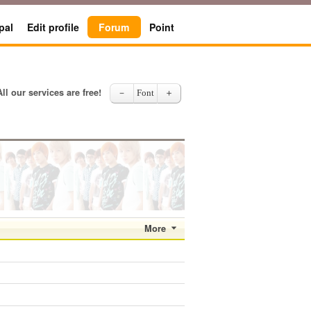
pal
Edit profile
Forum
Point
All our services are free!
－
Font
＋
More