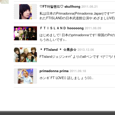
♡FT아일랜드♡ skullhong
2011.08.21
私は日本のPrimadonna(Primadonna Japan
れたFTISLANDの日本武道館公演や めざましLIVE(
の方も日本のPrimadonna..
ＦＴＩＳＬＡＮＤ hooooong
2011.08.09
はじめまして! 日本のprimadonnaです! 韓国の
らうれしいです>..
＊ FTisland ＊ ☆果歩☆
2013.12.06
FTislandジェジンｫｯﾊﾟよりのallペンですヾ(^▽^)ﾉ 
primadonna prima
2011.09.18
ホンギ FT LOVE 話しましょう..