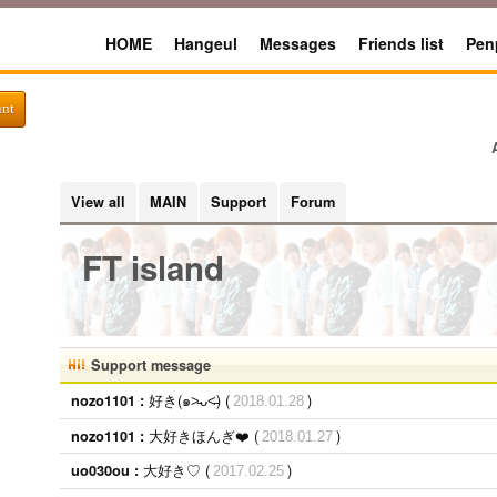
HOME
Hangeul
Messages
Friends list
Pen
unt
View all
MAIN
Support
Forum
FT island
Support message
好き(๑˃̵ᴗ˂̵) (
)
nozo1101 :
2018.01.28
大好きほんぎ❤️ (
)
nozo1101 :
2018.01.27
大好き♡ (
)
uo030ou :
2017.02.25