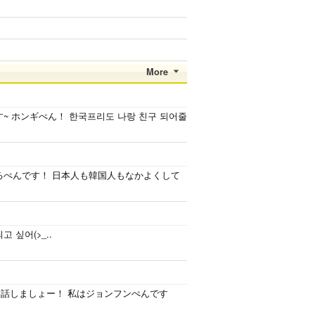
More
ineです~ ホンギぺん！ 한국프리도 나랑 친구 되어줄
よりおーるぺんです！ 日本人も韓国人もなかよくして
되고 싶어(>_..
 ぜひ、お話しましょー！ 私はジョンフンぺんです