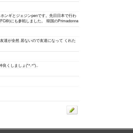
)です^^* ホンギとジェジンpenです。先日日本で行わ
FC枠)にも参戦しました。 韓国のPrimadonna
Priの友達が全然 居ないので友達になって くれた
仲良くしましょ(*^.^*)..