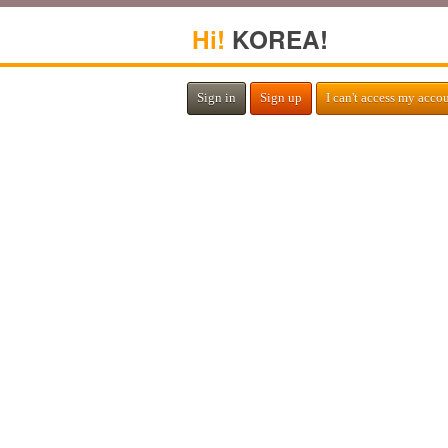
Hi!
KOREA!
Sign in
Sign up
I can't access my acco