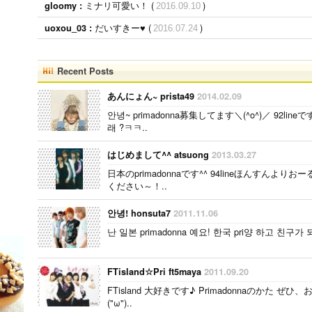
ミナリ可愛い！ (
)
gloomy :
2016.09.10
だいすきー♥ (
)
uoxou_03 :
2016.07.24
Recent Posts
あんにょん~ prista49
2014.02.09
안녕~ primadonna募集してます＼(^o^)／ 92l
래 ?ㅋㅋ..
はじめまして^^ atsuong
2013.03.27
日本のprimadonnaです^^ 94lineほんすん
ください～！..
안녕! honsuta7
2011.11.06
난 일본 primadonna 예요! 한국 pri양 하고 친구가 
FTisland☆Pri ft5maya
2011.09.20
FTisland 大好きです♪ Primadonnaのかた
("ω")..