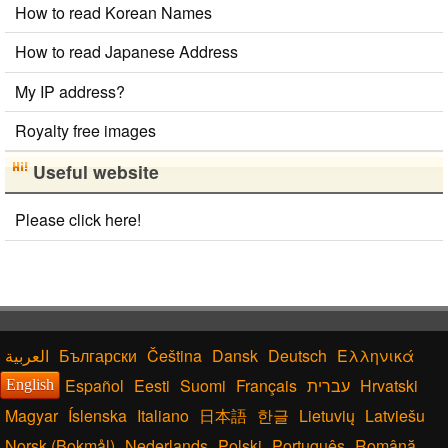
How to read Korean Names
How to read Japanese Address
My IP address?
Royalty free images
Useful website
Please click here!
Български
Čeština
Dansk
Deutsch
Ελληνικά
Español
Eesti
Suomi
Français
עברית
Hrvatski
English
Magyar
Íslenska
Italiano
日本語
한글
Lietuvių
Latviešu
Norsk (Bokmål)
Nederlands
Polski
Português
Română