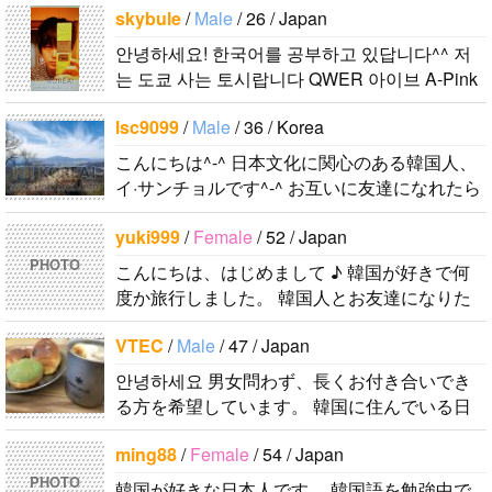
skybule
/
Male
/ 26 / Japan
부를 위해 일본드라마나 영화 애니메..
안녕하세요! 한국어를 공부하고 있답니다^^ 저
는 도쿄 사는 토시랍니다 QWER 아이브 A-Pink
東方神起(5명) 하이라이트 세븐어클락 볼빨간사
lsc9099
/
Male
/ 36 / Korea
춘기 JYJ AOA 9muses 좋아해요ㅎㅎㅎ 같이 한
국어..
こんにちは^-^ 日本文化に関心のある韓国人、
イ·サンチョルです^-^ お互いに友達になれたら
いいなと思います^-^ どうぞよろしくお願いし
yuki999
/
Female
/ 52 / Japan
ます^..
PHOTO
こんにちは、はじめまして ♪ 韓国が好きで何
度か旅行しました。 韓国人とお友達になりた
くて登録しました。よろしくお願いします^..
VTEC
/
Male
/ 47 / Japan
안녕하세요 男女問わず、長くお付き合いでき
る方を希望しています。 韓国に住んでいる日
本人男性です。 ハングルは幼稚園児以下のレ
ming88
/
Female
/ 54 / Japan
ベルですが、少しずつ勉強しています。 音..
PHOTO
韓国が好きな日本人です。 韓国語を勉強中で