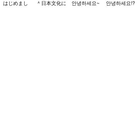
はじめまし
^ 日本文化に
안녕하세요~
안녕하세요!?
て！ 韓国人
関心のある韓
조금 한국어
한국에 사는
の方と仲良く
国人、イ·サ
를 공부하고
호연이라고
なりたくて登
ンチョルです
있었지만 몇
해요.^^ 일본
録しました(^
^-^ お互いに
년간 사용할
문화에 관심
noejeol
/
Mal
^) 年齢、性別
友達になれた
기회가 없어
이 많은 만 43
e
/ 27 / Korea
問わず仲良く
らいいなと思
서 많이 잊어
세의 건전하
こんにちは！
なりたいで..
います^-^ ど
버렸어요…
고 건강한 남
日本語を勉強
うぞよろしく
말이나 문화
성입니다. 나
しています。
お願いします
를 잊고 싶지
는 새로운 문
お互いに言語
^..
않아요. 그래
화를 배우고
を共有できた
서 그냥 일상
다른 나라 사
ら嬉しいで
공유와 대화
람들과 마음
す。 文化交
가 할 수 있는
을 나누는..
流・言語交
분을..
流、どちらも
歓迎です！
早く日本語が
上手になっ