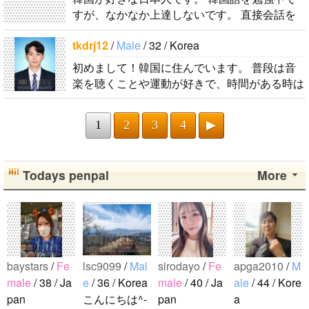
すが、なかなか上達しないです。 直接会話を
する機会もないので、メッセージを通じて韓国
tkdrj12
/
Male
/ 32 / Korea
語を教えてもらいながら仲良くなれたら嬉..
初めまして！韓国に住んでいます。 ​普段は音
楽を聴くことや運動が好きで、時間がある時は
釣りに行くのが本当に大好きです。最近はいい
釣りスポットを探したり、ノリのいい音..
1
2
3
4
▶
Todays penpal
More
baystars
/
Fe
lsc9099
/
Mal
sirodayo
/
Fe
apga2010
/
M
male
/ 38 / Ja
e
/ 36 / Korea
male
/ 40 / Ja
ale
/ 44 / Kore
pan
こんにちは^-
pan
a