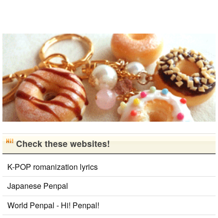
て、日本人の
友達をたくさ
ん..
Check these websites!
K-POP romanization lyrics
Japanese Penpal
World Penpal - Hi! Penpal!