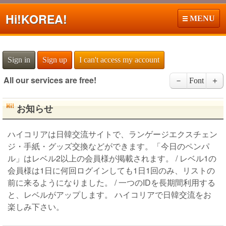
Hi!
KOREA!
MENU
Sign in
Sign up
I can't access my account
All our services are free!
－
Font
＋
お知らせ
ハイコリアは日韓交流サイトで、ランゲージエクスチェン
ジ・手紙・グッズ交換などができます。「今日のペンパ
ル」はレベル2以上の会員様が掲載されます。 / レベル1の
会員様は1日に何回ログインしても1日1回のみ、リストの
前に来るようになりました。 / 一つのIDを長期間利用する
と、レベルがアップします。 ハイコリアで日韓交流をお
楽しみ下さい。