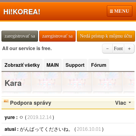
Hi!
KOREA!
MENU
zaregistrovať sa
zaregistrovať sa
Nedá prístup k môjmu účtu
All our service is free.
－
Font
＋
Zobraziť všetky
MAIN
Support
Fórum
Kara
Podpora správy
Viac
yure :
ㅇ (
)
2019.12.14
atusi :
がんばってくださいね。 (
)
2016.10.01