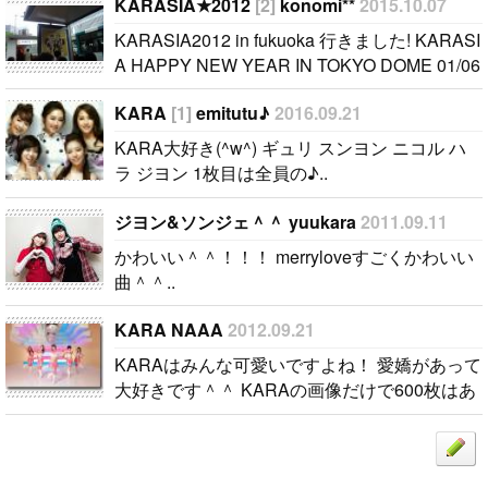
ヨン 1枚目は
KARASIA HA
KARASIA★2012
[2]
konomi**
2015.10.07
全員の♪..
PPY NEW Y
KARASIA2012 in fukuoka 行きました! KARASI
EAR IN TOK
A HAPPY NEW YEAR IN TOKYO DOME 01/06
YO DOME 0
も行きます! 東京ドームでのコンサートはKAR
1/06 も行き
KARA
[1]
emitutu♪
2016.09.21
Aの夢..
ます! 東京ド
KARA大好き(^w^) ギュリ スンヨン ニコル ハ
ームでのコン
ラ ジヨン 1枚目は全員の♪..
サートはKAR
Aの夢..
ジヨン&ソンジェ＾＾ yuukara
2011.09.11
かわいい＾＾！！！ merryloveすごくかわいい
曲＾＾..
KARA NAAA
2012.09.21
KARAはみんな可愛いですよね！ 愛嬌があって
大好きです＾＾ KARAの画像だけで600枚はあ
ります///私はスンヨンおんにが大好きです＾＾
マンネ並みに愛嬌があってものすごく可愛いで
す！..