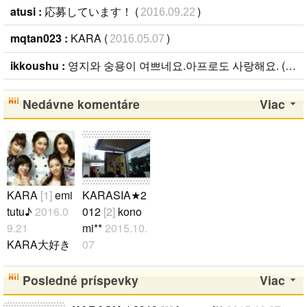
atusi :
応募しています！ (
)
2016.09.22
mqtan023 :
KARA (
)
2016.05.07
ikkoushu :
영지와 숭용이 여쁘네요.아프로도 사랑해요. (
201
Nedávne komentáre
Viac
KARA
[1]
emi
KARASIA★2
tutu♪
2016.0
012
[2]
kono
9.21
mi**
2015.10.
KARA大好き
07
(^w^) ギュリ
KARASIA201
スンヨン ニ
2 in fukuoka
Posledné príspevky
Viac
コル ハラ ジ
行きました!