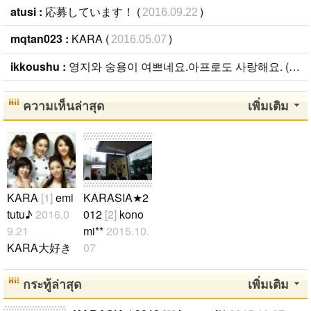
atusi :
応募しています！ (
)
2016.09.22
mqtan023 :
KARA (
)
2016.05.07
ikkoushu :
영지와 숭용이 여쁘네요.아프로도 사랑해요. (
201
ความเห็นล่าสุด
เพิ่มเติม
KARA
[1]
emi
KARASIA★2
tutu♪
2016.0
012
[2]
kono
9.21
mi**
2015.10.
KARA大好き
07
(^w^) ギュリ
KARASIA201
スンヨン ニ
2 in fukuoka
กระทู้ล่าสุด
เพิ่มเติม
コル ハラ ジ
行きました!