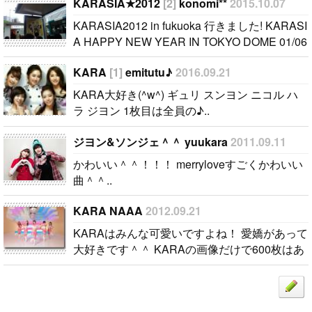
ヨン 1枚目は
KARASIA HA
KARASIA★2012
[2]
konomi**
2015.10.07
全員の♪..
PPY NEW Y
KARASIA2012 in fukuoka 行きました! KARASI
EAR IN TOK
A HAPPY NEW YEAR IN TOKYO DOME 01/06
YO DOME 0
も行きます! 東京ドームでのコンサートはKAR
1/06 も行き
KARA
[1]
emitutu♪
2016.09.21
Aの夢..
ます! 東京ド
KARA大好き(^w^) ギュリ スンヨン ニコル ハ
ームでのコン
ラ ジヨン 1枚目は全員の♪..
サートはKAR
Aの夢..
ジヨン&ソンジェ＾＾ yuukara
2011.09.11
かわいい＾＾！！！ merryloveすごくかわいい
曲＾＾..
KARA NAAA
2012.09.21
KARAはみんな可愛いですよね！ 愛嬌があって
大好きです＾＾ KARAの画像だけで600枚はあ
ります///私はスンヨンおんにが大好きです＾＾
マンネ並みに愛嬌があってものすごく可愛いで
す！..