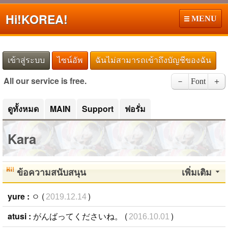
Hi!
KOREA!
MENU
เข้าสู่ระบบ
ไซน์อัพ
ฉันไม่สามารถเข้าถึงบัญชีของฉัน
All our service is free.
－
Font
＋
ดูทั้งหมด
MAIN
Support
ฟอรั่ม
Kara
ข้อความสนับสนุน
เพิ่มเติม
yure :
ㅇ (
)
2019.12.14
atusi :
がんばってくださいね。 (
)
2016.10.01