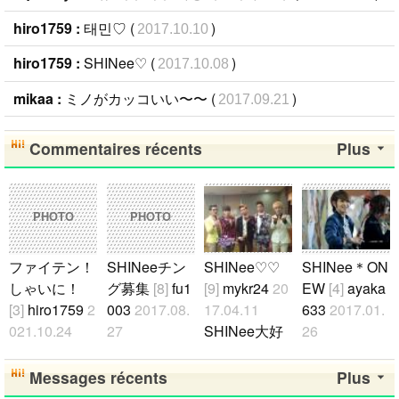
hiro1759 :
태민♡ (
)
2017.10.10
hiro1759 :
SHINee♡ (
)
2017.10.08
mikaa :
ミノがカッコいい〜〜 (
)
2017.09.21
Commentaires récents
Plus
PHOTO
PHOTO
ファイテン！
SHINeeチン
SHINee♡ ♡
SHINee＊ON
しゃいに！
グ募集
[8]
fu1
[9]
mykr24
20
EW
[4]
ayaka
[3]
hiro1759
2
003
2017.08.
17.04.11
633
2017.01.
021.10.24
27
SHINee大好
26
たくさん応援
SHINee好き
きです♡ ♡ ♡
ONEWが好き
します！..
なチング募集
日本人でも誰
な方！！！
Messages récents
Plus
してます(^-^
でもお友達に
是非仲良くな