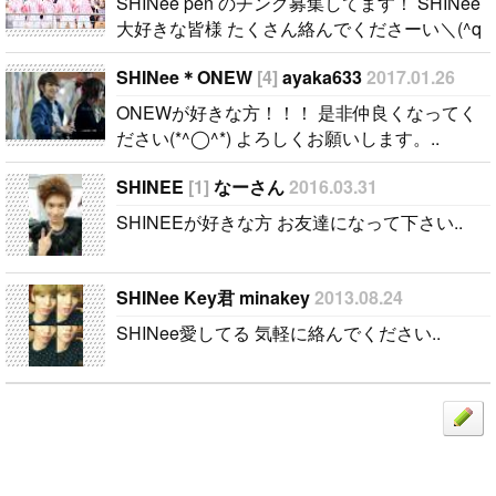
SHINee pen のチング募集してます！ SHINee
大好きな皆様 たくさん絡んでくださーい＼(^q
^)／..
SHINee＊ONEW
[4]
ayaka633
2017.01.26
ONEWが好きな方！！！ 是非仲良くなってく
ださい(*^◯^*) よろしくお願いします。..
SHINEE
[1]
なーさん
2016.03.31
SHINEEが好きな方 お友達になって下さい..
SHINee Key君 minakey
2013.08.24
SHINee愛してる 気軽に絡んでください..