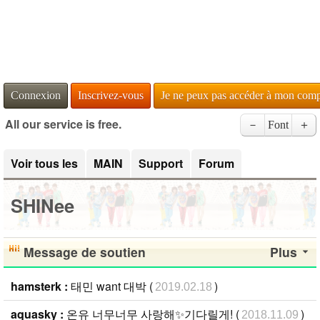
Connexion
Inscrivez-vous
Je ne peux pas accéder à mon com
All our service is free.
－
Font
＋
Voir tous les
MAIN
Support
Forum
SHINee
Message de soutien
Plus
hamsterk :
태민 want 대박 (
)
2019.02.18
aquasky :
온유 너무너무 사랑해✨기다릴게! (
)
2018.11.09