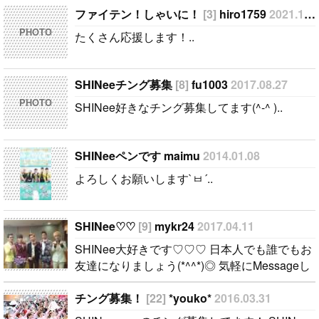
)..
なりましょう
ってください
ファイテン！しゃいに！
[3]
hiro1759
2021.10.24
(*^^*)◎ 気軽
(*^◯^*) よろ
PHOTO
たくさん応援します！..
にMessageし
しくお願いし
てね〜:D..
ます。..
SHINeeチング募集
[8]
fu1003
2017.08.27
PHOTO
SHINee好きなチング募集してます(^-^ )..
SHINeeペンです maimu
2014.01.08
よろしくお願いします`ㅂ´..
SHINee♡ ♡
[9]
mykr24
2017.04.11
SHINee大好きです♡ ♡ ♡ 日本人でも誰でもお
友達になりましょう(*^^*)◎ 気軽にMessageし
てね〜:D..
チング募集！
[22]
*youko*
2016.03.31