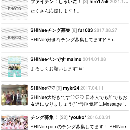
)..
なりましょう
ってください
ファイテン！しゃいに！
[3]
hiro1759
2021.10.24
(*^^*)◎ 気軽
(*^◯^*) よろ
PHOTO
たくさん応援します！..
にMessageし
しくお願いし
てね〜:D..
ます。..
SHINeeチング募集
[8]
fu1003
2017.08.27
PHOTO
SHINee好きなチング募集してます(^-^ )..
SHINeeペンです maimu
2014.01.08
よろしくお願いします`ㅂ´..
SHINee♡ ♡
[9]
mykr24
2017.04.11
SHINee大好きです♡ ♡ ♡ 日本人でも誰でもお
友達になりましょう(*^^*)◎ 気軽にMessageし
てね〜:D..
チング募集！
[22]
*youko*
2016.03.31
SHINee pen のチング募集してます！ SHINee