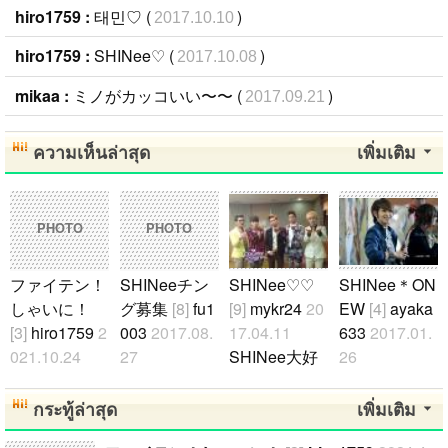
hiro1759 :
태민♡ (
)
2017.10.10
hiro1759 :
SHINee♡ (
)
2017.10.08
mikaa :
ミノがカッコいい〜〜 (
)
2017.09.21
ความเห็นล่าสุด
เพิ่มเติม
PHOTO
PHOTO
ファイテン！
SHINeeチン
SHINee♡ ♡
SHINee＊ON
しゃいに！
グ募集
[8]
fu1
[9]
mykr24
20
EW
[4]
ayaka
[3]
hiro1759
2
003
2017.08.
17.04.11
633
2017.01.
021.10.24
27
SHINee大好
26
たくさん応援
SHINee好き
きです♡ ♡ ♡
ONEWが好き
します！..
なチング募集
日本人でも誰
な方！！！
กระทู้ล่าสุด
เพิ่มเติม
してます(^-^
でもお友達に
是非仲良くな