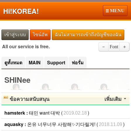
Hi!
KOREA!
MENU
เข้าสู่ระบบ
ไซน์อัพ
ฉันไม่สามารถเข้าถึงบัญชีของฉัน
All our service is free.
－
Font
＋
ดูทั้งหมด
MAIN
Support
ฟอรั่ม
SHINee
ข้อความสนับสนุน
เพิ่มเติม
hamsterk :
태민 want 대박 (
)
2019.02.18
aquasky :
온유 너무너무 사랑해✨기다릴게! (
)
2018.11.09