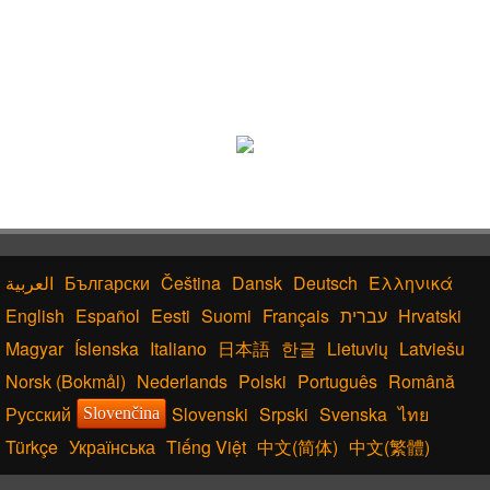
Български
Čeština
Dansk
Deutsch
Ελληνικά
English
Español
Eesti
Suomi
Français
עברית
Hrvatski
Magyar
Íslenska
Italiano
日本語
한글
Lietuvių
Latviešu
Norsk (Bokmål)
Nederlands
Polski
Português
Română
Русский
Slovenski
Srpski
Svenska
ไทย
Slovenčina
Türkçe
Українська
Tiếng Việt
中文(简体)
中文(繁體)