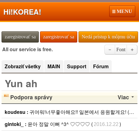
Hi!
KOREA!
MENU
zaregistrovať sa
zaregistrovať sa
Nedá prístup k môjmu účtu
All our service is free.
－
Font
＋
Zobraziť všetky
MAIN
Support
Fórum
Yun ah
Podpora správy
Viac
koudesu :
귀여워!너무좋아해요!! 일본에서 응원할게요! (
202
gintoki_ :
윤아 정말 이뻐 ^3^ ♡♡♡♡ (
)
2016.12.22