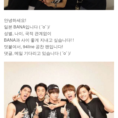
안녕하세요!
일본 BANA입니다 ( ˆoˆ )/
성별, 나이, 국적 관계없이
BANA과 사이 좋게 지내고 싶습니다! !
덧붙여서, 94line 공찬 팬입니다!
댓글, 메일 기다리고 있습니다 ( ˆoˆ )/