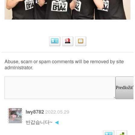
Abuse, scam or spam comments will be removed by site
administrator.
Predložiť
lwy8782
2022.05.29
반갑습니다~
◀