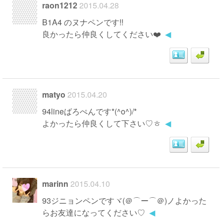
raon1212
2015.04.28
B1A4 のヌナペンです!!
良かったら仲良くしてください❤️
◀
matyo
2015.04.20
94lineばろぺんです*(^o^)/*
よかったら仲良くして下さい♡ㅎ
◀
marinn
2015.04.10
93ジニョンペンですヾ(＠⌒ー⌒＠)ノよかった
らお友達になってください♡
◀