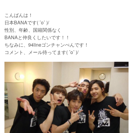
こんばんは！
日本BANAです( ˆoˆ )/
性別、年齢、国籍関係なく
BANAと仲良くしたいです！！
ちなみに、94lineゴンチャンぺんです！
コメント、メール待ってます( ˆoˆ )/