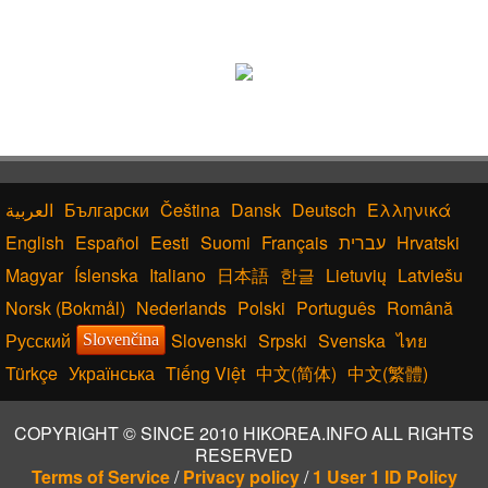
Български
Čeština
Dansk
Deutsch
Ελληνικά
English
Español
Eesti
Suomi
Français
עברית
Hrvatski
Magyar
Íslenska
Italiano
日本語
한글
Lietuvių
Latviešu
Norsk (Bokmål)
Nederlands
Polski
Português
Română
Русский
Slovenski
Srpski
Svenska
ไทย
Slovenčina
Türkçe
Українська
Tiếng Việt
中文(简体)
中文(繁體)
COPYRIGHT © SINCE 2010 HIKOREA.INFO ALL RIGHTS
RESERVED
Terms of Service
/
Privacy policy
/
1 User 1 ID Policy