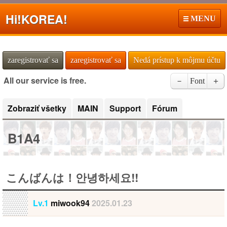
Hi!
KOREA!
MENU
zaregistrovať sa
zaregistrovať sa
Nedá prístup k môjmu účtu
All our service is free.
－
Font
＋
Zobraziť všetky
MAIN
Support
Fórum
B1A4
こんばんは！안녕하세요!!
Lv.1
miwook94
2025.01.23