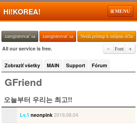
Hi!
KOREA!
MENU
zaregistrovať sa
zaregistrovať sa
Nedá prístup k môjmu účtu
All our service is free.
－
Font
＋
Zobraziť všetky
MAIN
Support
Fórum
GFriend
오늘부터 우리는 최고!!
Lv.1
neonpink
2019.08.04