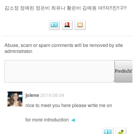
김소정 정예린 정은비 최유나 황은비 김예원 여!!자!!친!!구!!
Abuse, scam or spam comments will be removed by site
administrator.
Predložiť
jolene
2019.08.04
nice to meet you here please write me on
for more introduction
◀