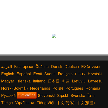
Български
Čeština
Dansk
Deutsch
Ελληνικά
English
Español
Eesti
Suomi
Français
עברית
Hrvatski
Magyar
Íslenska
Italiano
日本語
한글
Lietuvių
Latviešu
Norsk (Bokmål)
Nederlands
Polski
Português
Română
Русский
Slovenski
Srpski
Svenska
ไทย
Slovenčina
Türkçe
Українська
Tiếng Việt
中文(简体)
中文(繁體)