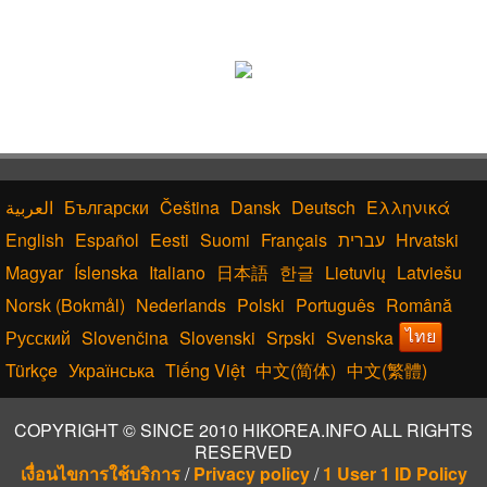
Български
Čeština
Dansk
Deutsch
Ελληνικά
English
Español
Eesti
Suomi
Français
עברית
Hrvatski
Magyar
Íslenska
Italiano
日本語
한글
Lietuvių
Latviešu
Norsk (Bokmål)
Nederlands
Polski
Português
Română
Русский
Slovenčina
Slovenski
Srpski
Svenska
ไทย
Türkçe
Українська
Tiếng Việt
中文(简体)
中文(繁體)
COPYRIGHT © SINCE 2010 HIKOREA.INFO ALL RIGHTS
RESERVED
เงื่อนไขการใช้บริการ
/
Privacy policy
/
1 User 1 ID Policy