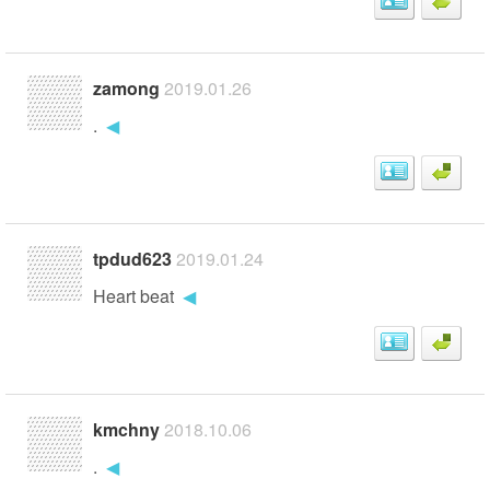
zamong
2019.01.26
.
◀
tpdud623
2019.01.24
Heart beat
◀
kmchny
2018.10.06
.
◀