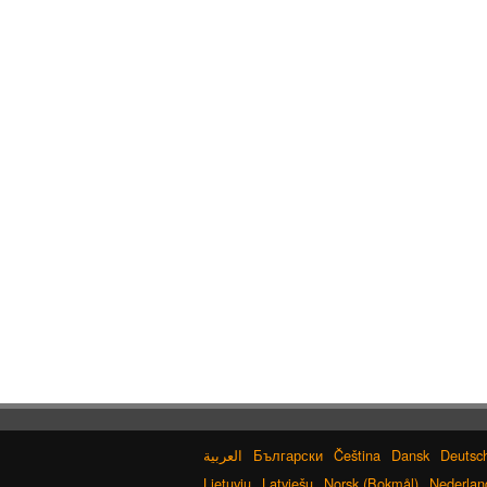
Български
Čeština
Dansk
Deutsc
Lietuvių
Latviešu
Norsk (Bokmål)
Nederlan