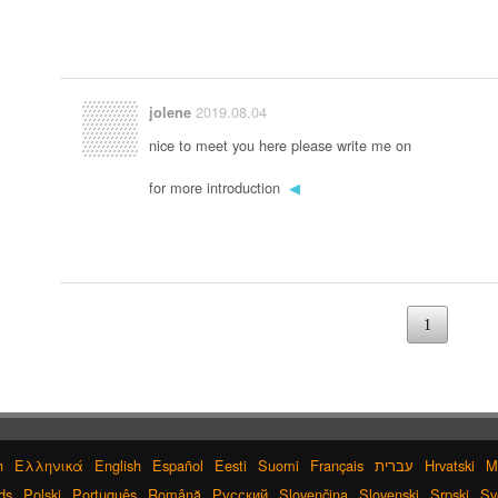
2019.08.04
jolene
nice to meet you here please write me on
for more introduction
◀
1
h
Ελληνικά
English
Español
Eesti
Suomi
Français
עברית
Hrvatski
M
ds
Polski
Português
Română
Русский
Slovenčina
Slovenski
Srpski
Sv