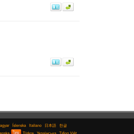
agyar
Íslenska
Italiano
日本語
한글
enska
Türkçe
Українська
Tiếng Việt
ไทย