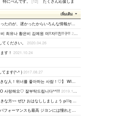
特にぺんです。
[12]
たくさん応援しま
sy0930
2023.08.19
す！..
(￣▽￣)..
เพิ่มเติม
も好きな気持ちは変わりません。 メンバー全員が大好きですが、一番大好きなのはジュンヒョンです。 彼らのことたくさん知りたいです。
 최유나 황은비 김예원 여!!자!!친!!구!!
2019.08.04
くしてください。
2020.04.26
します！
2021.10.24
ます(^-^ )
2017.08.27
WINNERファンです。 よかったら楽しくお話しましょう！ 気軽にメッセージください^o^ 위너 좋아하는 사람 있읍니까? 꼭 친하게 지네고 싶어요! 선뜻 메시지 주세요^o^ People who likes WINNER! Let's talk about WINNER^o^
XO 사랑해요♡ 잘부탁드립니다^^!!!
2019.12.13
onにgo! スタッフさんやジヨンアッパに優しく迎えて貰い very happyな時間でした(o^^o) 東京ドーム1人参戦なので 友達出来るとよいな♪♪