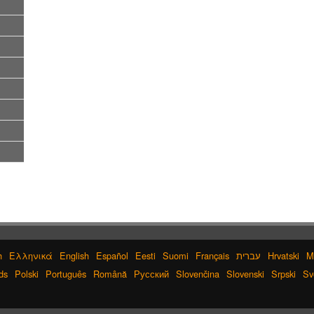
h
Ελληνικά
English
Español
Eesti
Suomi
Français
עברית
Hrvatski
M
ds
Polski
Português
Română
Русский
Slovenčina
Slovenski
Srpski
Sv