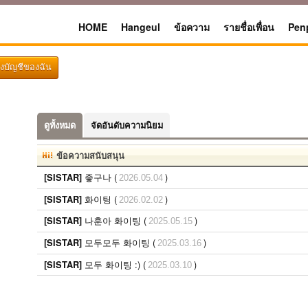
HOME
Hangeul
ข้อความ
รายชื่อเพื่อน
Pen
ึงบัญชีของฉัน
ดูทั้งหมด
จัดอันดับความนิยม
ข้อความสนับสนุน
좋구나 (
)
[SISTAR]
2026.05.04
화이팅 (
)
[SISTAR]
2026.02.02
나훈아 화이팅 (
)
[SISTAR]
2025.05.15
모두모두 화이팅 (
)
[SISTAR]
2025.03.16
모두 화이팅 :) (
)
[SISTAR]
2025.03.10