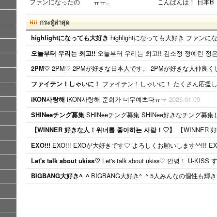
ファンになったの
ㅠㅠ..
こんばんは！ 日本B
が、遅かったからい
ANAです( ˆoˆ )/ 性
ろんな情報が欲しい
別、年齢、国籍関係
กระทู้ล่าสุด
です。 highlightにな
なく BANAと仲良く
highlightになっても大好き ファンになったのが、遅かったからいろんな情報が欲しいです。 highlightになって
highlightになっても大好き
っても好きな気持ち
したいです！！ ち
は変わりません。
なみに、94lineゴン
오늘부터 우리는 최고!! 김소정 정예린 정은비
오늘부터 우리는 최고!!
メンバー全員が大好
チャンぺんです！
きですが、一番大好
コメント、メール待
2PM♡ 2PMが好きな日本人です。 2PMが好きな人仲良
2PM♡
きなのはジュンヒョ
ってます( ˆoˆ )/안녕
ファイテン！しゃいに！ たくさん応援
ファイテン！しゃいに！
ンです。 彼らのこ
하세요!..
とたくさん知りたい
iKON사랑해 준회가 너무예쁘다ㅠㅠ
2026.01.09
iKON사랑해
です。..
SHINeeチング募集 SHINee好きなチング募集して
SHINeeチング募集
【WINNER 好きな人！위너를 좋아하는 사람！♡】 WINNERが好きな人いませんか？ 私は日本の
【WINNER 好きな人！위너를 좋아하는 사람！♡】
EXO!!! EXOが大好きです♡ よろしくお願いします^^!!! E
EXO!!!
Let's talk about ukiss♡
BIGBANG大好き^_^ 5人みんなの個性も輝きパフォーマンスも最高 ジヨンには憧れとリスペクトが止まらないです 今年の夏念願だったDolce.beta .pensi
BIGBANG大好き^_^