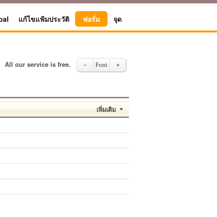
pal
แก้ไขแฟ้มประวัติ
ฟอรั่ม
จุด
All our service is free.
－
Font
＋
เพิ่มเติม