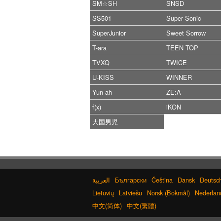
SM☆SH
SNSD
SS501
Super Sonic
SuperJunior
Sweet Sorrow
T-ara
TEEN TOP
TVXQ
TWICE
U-KISS
WINNER
Yun ah
ZE:A
f(x)
iKON
大国男児
Български
Čeština
Dansk
Deutsc
Lietuvių
Latviešu
Norsk (Bokmål)
Nederlan
中文(简体)
中文(繁體)