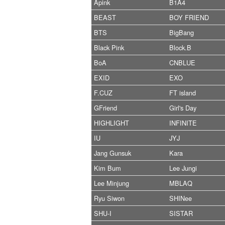
Apink
B1A4
BEAST
BOY FRIEND
BTS
BigBang
Black Pink
Block.B
BoA
CNBLUE
EXID
EXO
F.CUZ
FT island
GFriend
Girl's Day
HIGHLIGHT
INFINITE
IU
JYJ
Jang Gunsuk
Kara
Kim Bum
Lee Jungi
Lee Minjung
MBLAQ
Ryu Siwon
SHINee
SHU-I
SISTAR