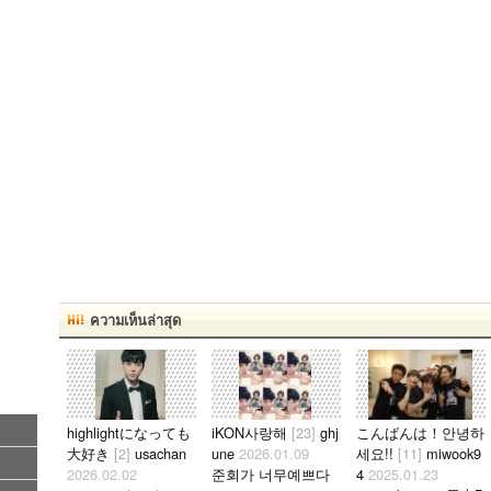
ความเห็นล่าสุด
highlightになっても
iKON사랑해
[23]
ghj
こんばんは！안녕하
大好き
[2]
usachan
une
2026.01.09
세요!!
[11]
miwook9
2026.02.02
준회가 너무예쁘다
4
2025.01.23