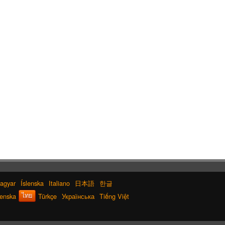
agyar
Íslenska
Italiano
日本語
한글
enska
Türkçe
Українська
Tiếng Việt
ไทย