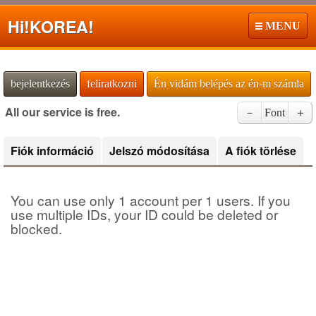
Hi!
KOREA!
MENU
bejelentkezés
feliratkozni
Én vidám belépés az én-m számla
All our service is free.
－
Font
＋
Fiók információ
Jelszó módosítása
A fiók törlése
You can use only 1 account per 1 users. If you
use multiple IDs, your ID could be deleted or
blocked.