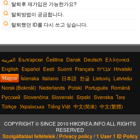
탈퇴후 재가입은 가능한가요?
탈퇴방법이 궁금합니다.
탈퇴했던 ID를 다시 쓰고 싶습니다.
Български
Čeština
Dansk
Deutsch
Ελληνικά
English
Español
Eesti
Suomi
Français
עברית
Hrvatski
Íslenska
Italiano
日本語
한글
Lietuvių
Latviešu
Magyar
Norsk (Bokmål)
Nederlands
Polski
Português
Română
Русский
Slovenčina
Slovenski
Srpski
Svenska
ไทย
Türkçe
Українська
Tiếng Việt
中文(简体)
中文(繁體)
COPYRIGHT © SINCE 2010 HIKOREA.INFO ALL RIGHTS
RESERVED
Szolgáltatási feltételek
/
Privacy policy
/
1 User 1 ID Policy