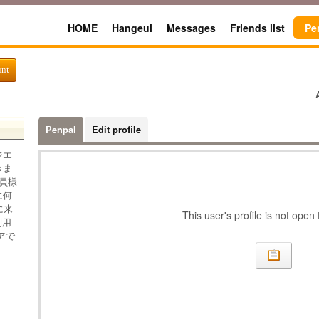
HOME
Hangeul
Messages
Friends list
Pe
unt
Penpal
Edit profile
ジエ
きま
員様
に何
に来
This user's profile is not open
利用
アで