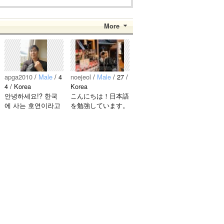
More
apga2010
/
Male
/ 4
noejeol
/
Male
/ 27 /
4 / Korea
Korea
안녕하세요!? 한국
こんにちは！日本語
에 사는 호연이라고
を勉強しています。
해요.^^ 일본 문화에
お互いに言語を共有
관심이 많은 만 43세
できたら嬉しいで
의 건전하고 건강한
す。 文化交流・言
남성입니다. 나는 새
語交流、どちらも歓
로운 문화를 배우고
迎です！ 早く日本
다른 나라 사람들과
語が上手になって、
마음을 나누는..
日本人の友達をたく
さん..