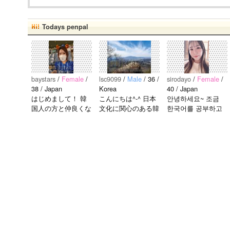
Todays penpal
baystars
/
Female
/
lsc9099
/
Male
/ 36 /
sirodayo
/
Female
/
38 / Japan
Korea
40 / Japan
はじめまして！ 韓
こんにちは^-^ 日本
안녕하세요~ 조금
国人の方と仲良くな
文化に関心のある韓
한국어를 공부하고
りたくて登録しまし
国人、イ·サンチョ
있었지만 몇년간 사
た(^^) 年齢、性別問
ルです^-^ お互いに
용할 기회가 없어서
わず仲良くなりたい
友達になれたらいい
많이 잊어 버렸어
で..
なと思います^-^ ど
요… 말이나 문화를
うぞよろしくお願い
잊고 싶지 않아요.
します^..
그래서 그냥 일상공
유와 대화가 할 수
있는 분을..