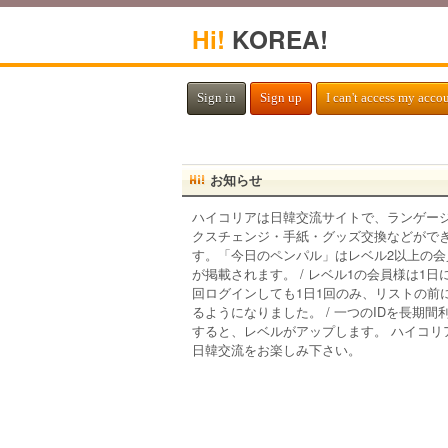
Hi!
KOREA!
Sign in
Sign up
I can't access my acco
お知らせ
ハイコリアは日韓交流サイトで、ランゲー
クスチェンジ・手紙・グッズ交換などがで
す。「今日のペンパル」はレベル2以上の会
が掲載されます。 / レベル1の会員様は1日
回ログインしても1日1回のみ、リストの前
るようになりました。 / 一つのIDを長期間
すると、レベルがアップします。 ハイコリ
日韓交流をお楽しみ下さい。