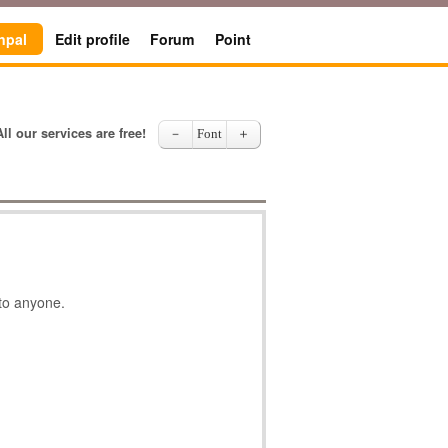
npal
Edit profile
Forum
Point
All our services are free!
－
Font
＋
 to anyone.